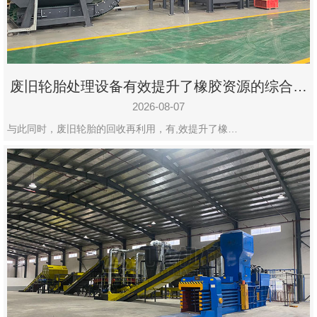
州
市
九
龙
废旧轮胎处理设备有效提升了橡胶资源的综合利
机
用率
械
2026-08-07
设
与此同时，废旧轮胎的回收再利用，有,效提升了橡…
备
有
限
公
司
豫
ICP
备
19020390
号-1