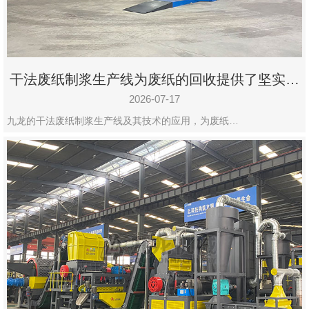
干法废纸制浆生产线为废纸的回收提供了坚实的
保障
2026-07-17
九龙的干法废纸制浆生产线及其技术的应用，为废纸…