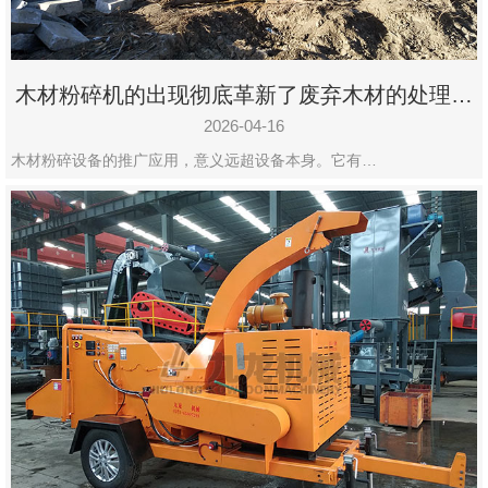
木材粉碎机的出现彻底革新了废弃木材的处理模
式
2026-04-16
木材粉碎设备的推广应用，意义远超设备本身。它有…