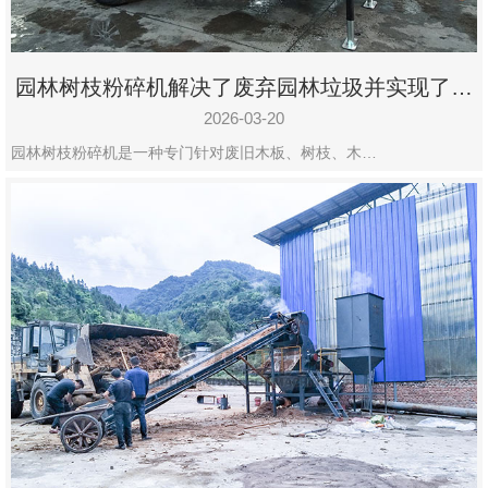
园林树枝粉碎机解决了废弃园林垃圾并实现了再
利用
2026-03-20
园林树枝粉碎机是一种专门针对废旧木板、树枝、木…