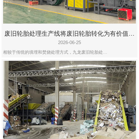
废旧轮胎处理生产线将废旧轮胎转化为有价值的
资源
2026-06-25
相较于传统的填埋和焚烧处理方式，九龙废旧轮胎处…