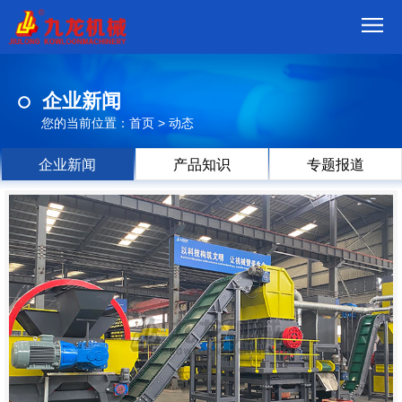
首
企业新闻
页
我
您的当前位置：
首页
>
动态
们
产
企业新闻
产品知识
专题报道
品
视
频
现
场
方
案
动
态
联
系
郑