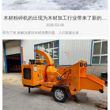
木材粉碎机的出现为木材加工行业带来了新的变
化
2026-02-06
而为了有,效解决废旧木材浪费问题，人们探索出多…