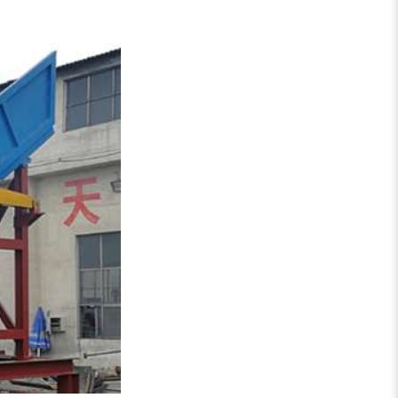
切枝机
玉米秸秆粉碎机
木材削片机
金属破碎机
装修垃圾处理设备...
废家电破碎机