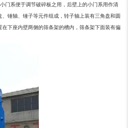
小门系便于调节破碎板之用，后壁上的小门系用作清
盘、锤轴、锤子等元件组成，转子轴上装有三角盘和圆
小型撕碎机
稻草秸秆撕碎机
置在下座内壁两侧的筛条架的槽内，筛条架下面装有偏
稻草揉丝机
易拉罐破碎机
木屑粉碎机
水滴式粉碎机