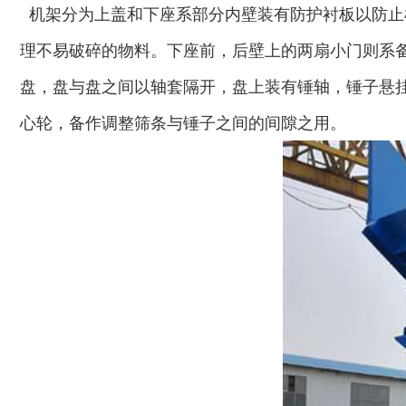
机架分为上盖和下座系部分内壁装有防护衬板以防止
理不易破碎的物料。下座前，后壁上的两扇小门则系
陈腐垃圾处理设备...
建筑垃圾处理设备...
盘，盘与盘之间以轴套隔开，盘上装有锤轴，锤子悬
心轮，备作调整筛条与锤子之间的间隙之用。
秸秆沼气处理设备...
废旧汽车破碎机
秸秆青贮粉碎机
油漆桶破碎机