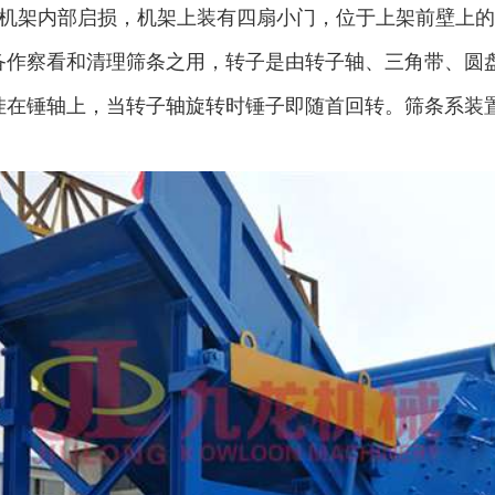
机架内部启损，机架上装有四扇小门，位于上架前壁上的
备作察看和清理筛条之用，转子是由转子轴、三角带、圆
金属压块破碎机
塑料粉碎机
挂在锤轴上，当转子轴旋转时锤子即随首回转。筛条系装
摩托车破碎机
自行车破碎机
彩钢瓦破碎机
大型铡草机