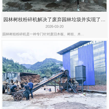
园林树枝粉碎机解决了废弃园林垃圾并实现了再
利用
2026-03-20
园林树枝粉碎机是一种专门针对废旧木板、树枝、木…