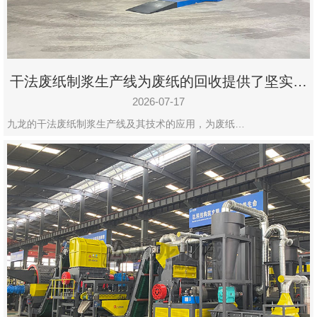
干法废纸制浆生产线为废纸的回收提供了坚实的
保障
2026-07-17
九龙的干法废纸制浆生产线及其技术的应用，为废纸…