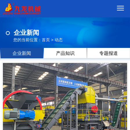
首
企业新闻
页
我
您的当前位置：
首页
>
动态
们
产
企业新闻
产品知识
专题报道
品
视
频
现
场
方
案
动
态
联
系
郑