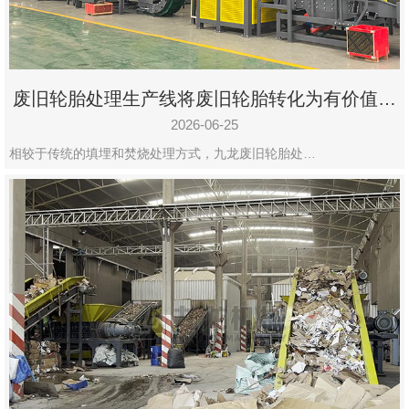
废旧轮胎处理生产线将废旧轮胎转化为有价值的
资源
2026-06-25
相较于传统的填埋和焚烧处理方式，九龙废旧轮胎处…