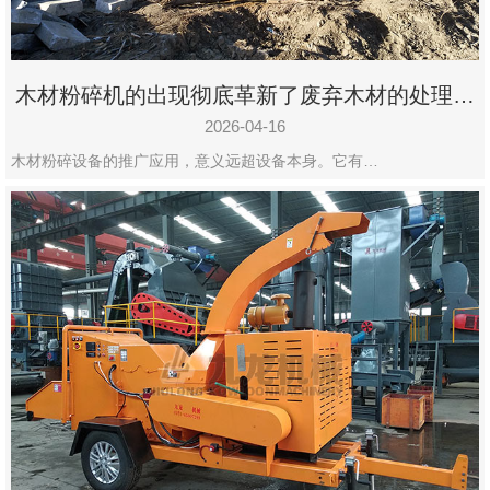
木材粉碎机的出现彻底革新了废弃木材的处理模
式
2026-04-16
木材粉碎设备的推广应用，意义远超设备本身。它有…