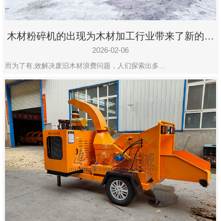
木材粉碎机的出现为木材加工行业带来了新的变
化
2026-02-06
而为了有,效解决废旧木材浪费问题，人们探索出多…