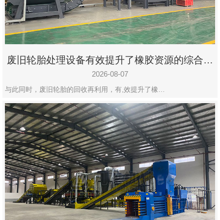
州
市
九
龙
废旧轮胎处理设备有效提升了橡胶资源的综合利
机
用率
械
2026-08-07
设
与此同时，废旧轮胎的回收再利用，有,效提升了橡…
备
有
限
公
司
豫
ICP
备
19020390
号-1