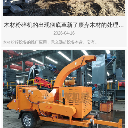
木材粉碎机的出现彻底革新了废弃木材的处理模
式
2026-04-16
木材粉碎设备的推广应用，意义远超设备本身。它有…