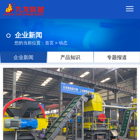
首
企业新闻
页
我
您的当前位置：
首页
>
动态
们
产
企业新闻
产品知识
专题报道
品
视
频
现
场
方
案
动
态
联
系
郑