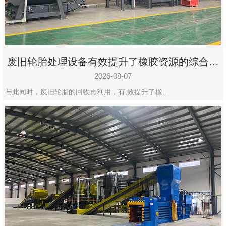
州
市
九
龙
废旧轮胎处理设备有效提升了橡胶资源的综合利
机
用率
械
2026-08-07
设
与此同时，废旧轮胎的回收再利用，有,效提升了橡…
备
有
限
公
司
豫
ICP
备
19020390
号-1