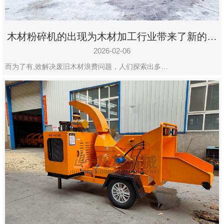
木材粉碎机的出现为木材加工行业带来了新的变
化
2026-02-06
而为了有,效解决废旧木材浪费问题，人们探索出多…