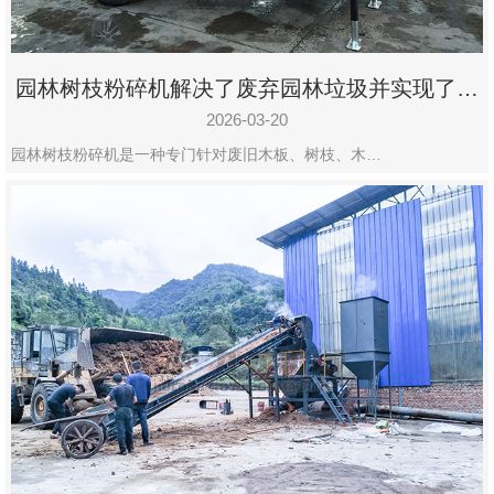
园林树枝粉碎机解决了废弃园林垃圾并实现了再
利用
2026-03-20
园林树枝粉碎机是一种专门针对废旧木板、树枝、木…