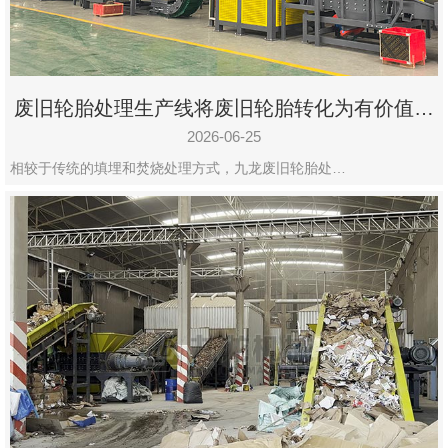
废旧轮胎处理生产线将废旧轮胎转化为有价值的
资源
2026-06-25
相较于传统的填埋和焚烧处理方式，九龙废旧轮胎处…