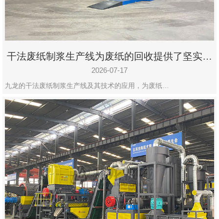
干法废纸制浆生产线为废纸的回收提供了坚实的
保障
2026-07-17
九龙的干法废纸制浆生产线及其技术的应用，为废纸…