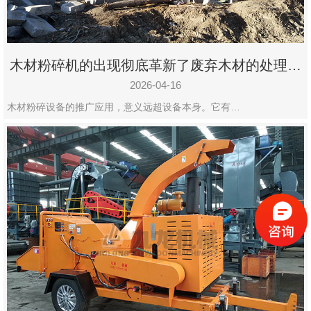
木材粉碎机的出现彻底革新了废弃木材的处理模
式
2026-04-16
木材粉碎设备的推广应用，意义远超设备本身。它有…