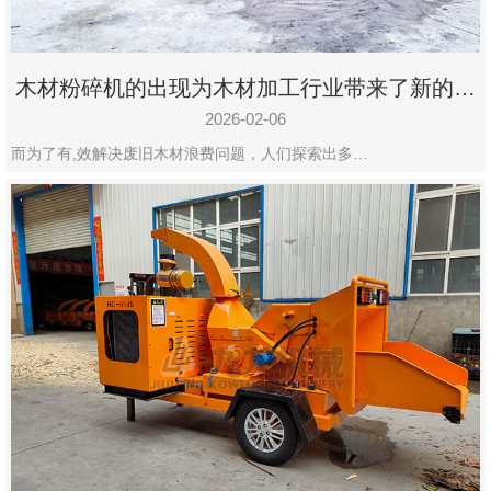
木材粉碎机的出现为木材加工行业带来了新的变
化
2026-02-06
而为了有,效解决废旧木材浪费问题，人们探索出多…