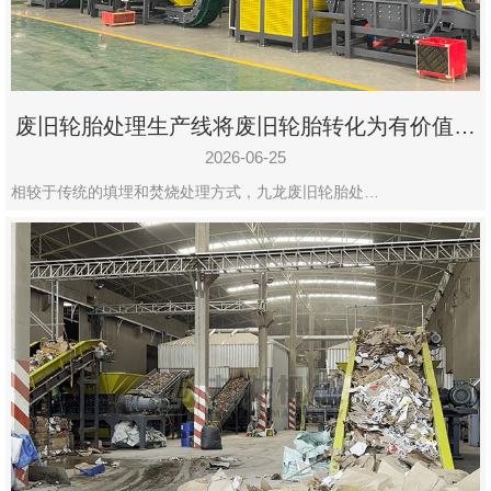
废旧轮胎处理生产线将废旧轮胎转化为有价值的
资源
2026-06-25
相较于传统的填埋和焚烧处理方式，九龙废旧轮胎处…