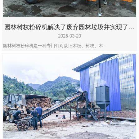
园林树枝粉碎机解决了废弃园林垃圾并实现了再
利用
2026-03-20
园林树枝粉碎机是一种专门针对废旧木板、树枝、木…