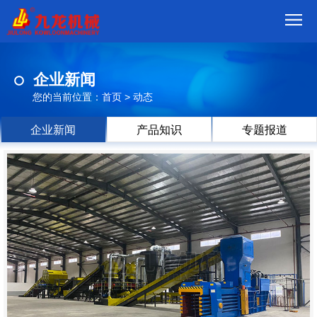
首
企业新闻
页
我
您的当前位置：
首页
>
动态
们
产
企业新闻
产品知识
专题报道
品
视
频
现
场
方
案
动
态
联
系
郑