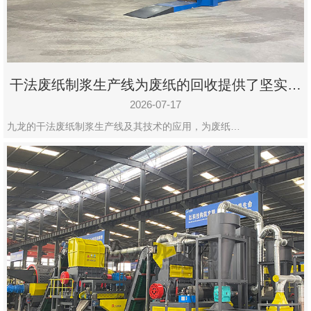
州
市
九
龙
干法废纸制浆生产线为废纸的回收提供了坚实的
机
保障
械
2026-07-17
设
九龙的干法废纸制浆生产线及其技术的应用，为废纸…
备
有
限
公
司
豫
ICP
备
19020390
号-1