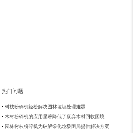
树皮烘干机
除尘器
热门问题
大型稻草捆撕碎机...
金属撕碎机
树枝粉碎机轻松解决园林垃圾处理难题
木材粉碎机的应用显著降低了废弃木材回收困境
园林树枝粉碎机为破解绿化垃圾困局提供解决方案