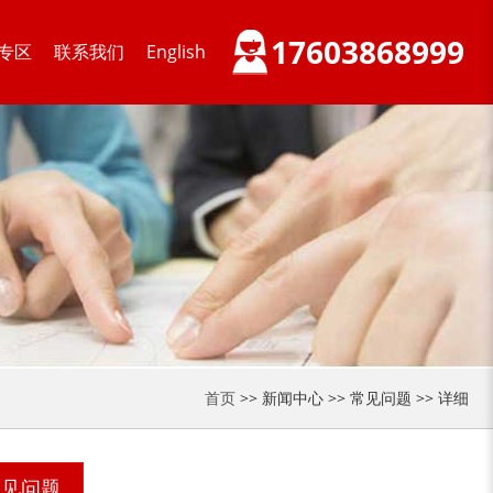
17603868999
专区
联系我们
English
装修垃圾处理设备...
废家电破碎机
小型撕碎机
稻草秸秆撕碎机
首页
>> 新闻中心 >> 常见问题 >> 详细
稻草揉丝机
易拉罐破碎机
常见问题