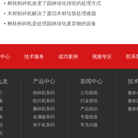
树枝粉碎机改变了园林绿化传统的处理方式
木材粉碎机解决了废旧木材垃圾处理难题
大型秸秆粉碎机
废旧轮胎胶粉设备...
树枝粉碎机是处理园林绿化废弃物的设备
品中心
技术服务
成功案例
视频专区
联系
九龙
产品中心
新闻中心
技
介
粉碎机系列
公司新闻
服务
量
削片机系列
行业资讯
服务
绩
撕碎机系列
产品知识
服务
略
金属破系列
专题报道
程
烘干机系列
常见问题
化