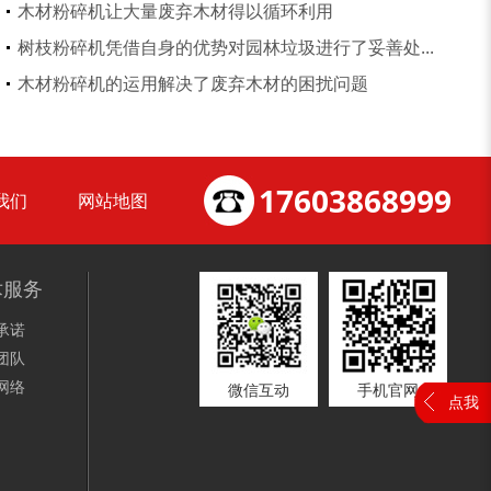
木材粉碎机让大量废弃木材得以循环利用
树枝粉碎机凭借自身的优势对园林垃圾进行了妥善处...
锯末粉碎机
大件垃圾处理设备...
木材粉碎机的运用解决了废弃木材的困扰问题
17603868999
我们
网站地图
术服务
承诺
团队
网络
微信互动
手机官网
点我