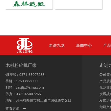
生活垃圾破碎机
大型树枝粉碎机
走进九龙
新闻中心
产
木材粉碎机厂家
走进
销售部：0371-65007288
公司简
手机：17603868999
产品质
邮箱：zzsjljx@sina.com
九龙业
传真：0371-65007266
发展战
地址：河南省郑州市郑上路与织机路交叉口
发展历
党建文
查看更多