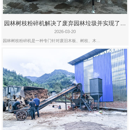
园林树枝粉碎机解决了废弃园林垃圾并实现了再
利用
2026-03-20
园林树枝粉碎机是一种专门针对废旧木板、树枝、木…