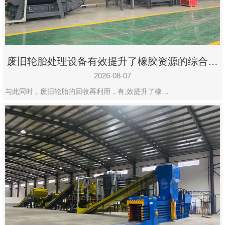
州
市
九
龙
废旧轮胎处理设备有效提升了橡胶资源的综合利
机
用率
械
2026-08-07
设
与此同时，废旧轮胎的回收再利用，有,效提升了橡…
备
有
限
公
司
豫
ICP
备
19020390
号-1