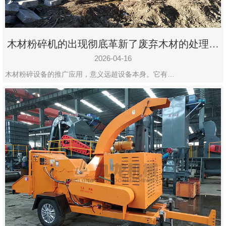
木材粉碎机的出现彻底革新了废弃木材的处理模
式
2026-04-16
木材粉碎设备的推广应用，意义远超设备本身。它有…