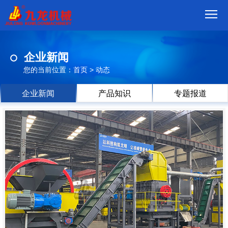
首
企业新闻
页
我
您的当前位置：
首页
>
动态
们
产
企业新闻
产品知识
专题报道
品
视
频
现
场
方
案
动
态
联
系
郑