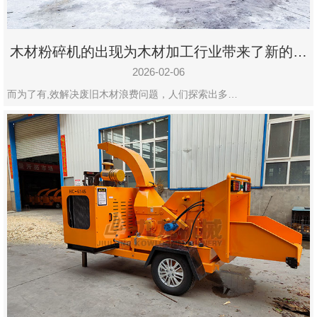
木材粉碎机的出现为木材加工行业带来了新的变
化
2026-02-06
而为了有,效解决废旧木材浪费问题，人们探索出多…