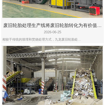
废旧轮胎处理生产线将废旧轮胎转化为有价值的
资源
2026-06-25
相较于传统的填埋和焚烧处理方式，九龙废旧轮胎处…