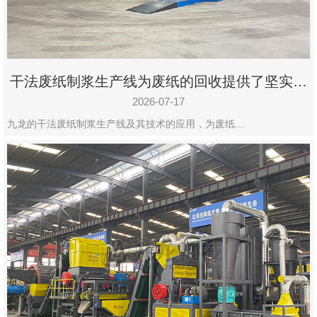
干法废纸制浆生产线为废纸的回收提供了坚实的
保障
2026-07-17
九龙的干法废纸制浆生产线及其技术的应用，为废纸…