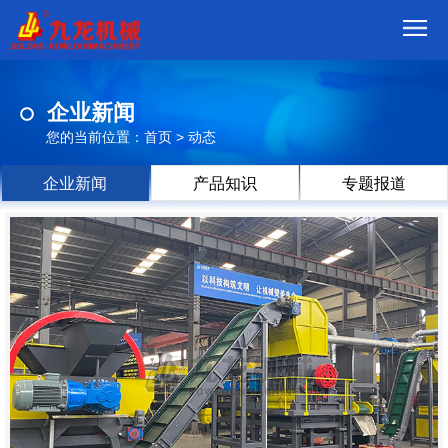
首
企业新闻
页
我
您的当前位置：
首页
>
动态
们
产
企业新闻
产品知识
专题报道
品
视
频
现
场
方
案
动
态
联
系
郑