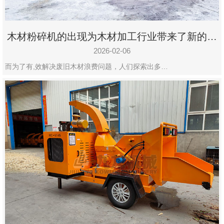
木材粉碎机的出现为木材加工行业带来了新的变
化
2026-02-06
而为了有,效解决废旧木材浪费问题，人们探索出多…