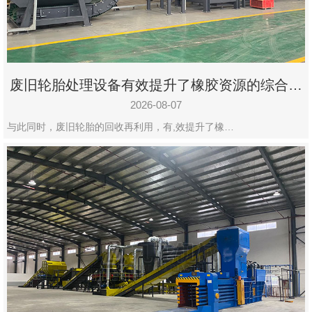
州
市
九
龙
废旧轮胎处理设备有效提升了橡胶资源的综合利
机
用率
械
2026-08-07
设
与此同时，废旧轮胎的回收再利用，有,效提升了橡…
备
有
限
公
司
豫
ICP
备
19020390
号-1