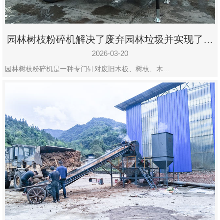
园林树枝粉碎机解决了废弃园林垃圾并实现了再
利用
2026-03-20
园林树枝粉碎机是一种专门针对废旧木板、树枝、木…