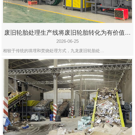
废旧轮胎处理生产线将废旧轮胎转化为有价值的
资源
2026-06-25
相较于传统的填埋和焚烧处理方式，九龙废旧轮胎处…