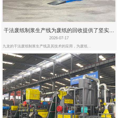
干法废纸制浆生产线为废纸的回收提供了坚实的
保障
2026-07-17
九龙的干法废纸制浆生产线及其技术的应用，为废纸…