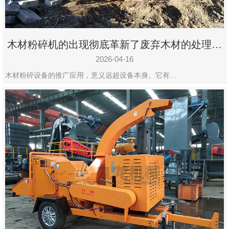
木材粉碎机的出现彻底革新了废弃木材的处理模
式
2026-04-16
木材粉碎设备的推广应用，意义远超设备本身。它有…