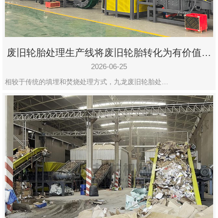
废旧轮胎处理生产线将废旧轮胎转化为有价值的
资源
2026-06-25
相较于传统的填埋和焚烧处理方式，九龙废旧轮胎处…