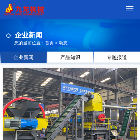
首
企业新闻
页
我
您的当前位置：
首页
>
动态
们
产
企业新闻
产品知识
专题报道
品
视
频
现
场
方
案
动
态
联
系
郑