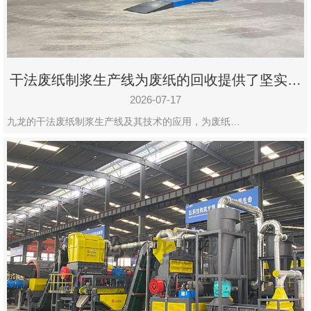
干法废纸制浆生产线为废纸的回收提供了坚实的
保障
2026-07-17
九龙的干法废纸制浆生产线及其技术的应用，为废纸…