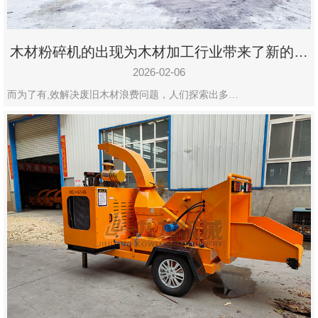
木材粉碎机的出现为木材加工行业带来了新的变
化
2026-02-06
而为了有,效解决废旧木材浪费问题，人们探索出多…