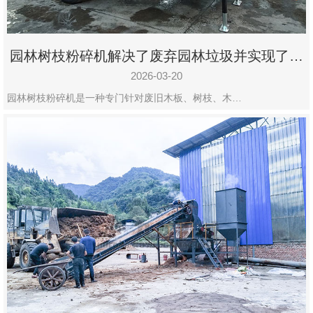
园林树枝粉碎机解决了废弃园林垃圾并实现了再
利用
2026-03-20
园林树枝粉碎机是一种专门针对废旧木板、树枝、木…