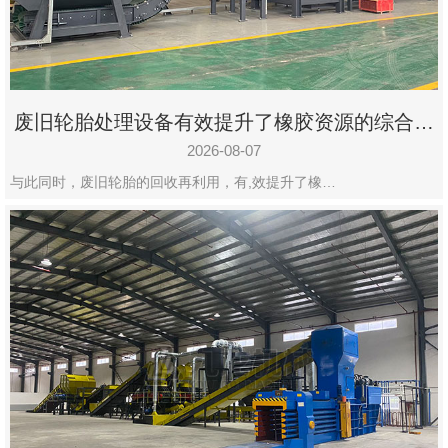
州
市
九
龙
废旧轮胎处理设备有效提升了橡胶资源的综合利
机
用率
械
2026-08-07
设
与此同时，废旧轮胎的回收再利用，有,效提升了橡…
备
有
限
公
司
豫
ICP
备
19020390
号-1