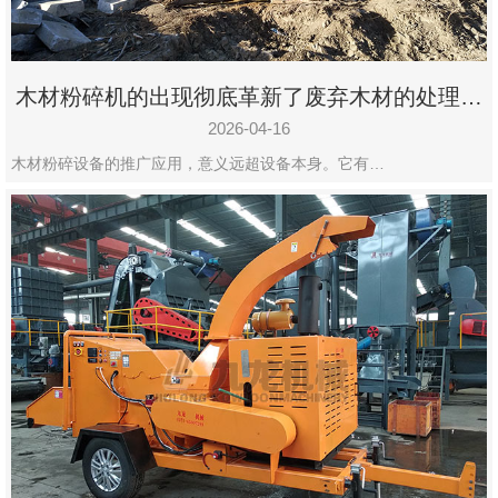
木材粉碎机的出现彻底革新了废弃木材的处理模
式
2026-04-16
木材粉碎设备的推广应用，意义远超设备本身。它有…