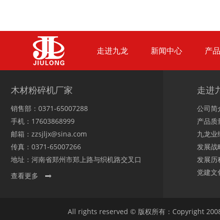
走进九龙
新闻中心
产
生物质综合破碎机...
轮胎粉碎机
木材粉碎机厂家
走进
销售部：0371-65007288
公司简
手机：17603868999
产品质
邮箱：zzsjljx@sina.com
九龙业
传真：0371-65007266
发展战
陈腐垃圾处理设备...
建筑垃圾处理设备...
地址：河南省郑州市郑上路与织机路交叉口
发展历
党建文
查看更多
All rights reserved © 版权所有：Copyright