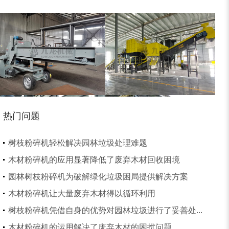
锯末粉碎机
大件垃圾处理设备...
热门问题
切枝机
玉米秸秆粉碎机
树枝粉碎机轻松解决园林垃圾处理难题
木材粉碎机的应用显著降低了废弃木材回收困境
园林树枝粉碎机为破解绿化垃圾困局提供解决方案
木材粉碎机让大量废弃木材得以循环利用
树枝粉碎机凭借自身的优势对园林垃圾进行了妥善处...
木材削片机
金属破碎机
木材粉碎机的运用解决了废弃木材的困扰问题