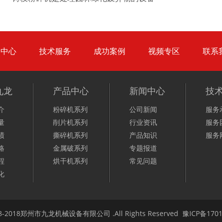
品中心
技术服务
成功案例
视频专区
联系
废钢破碎机
模板破碎机
九龙
产品中心
新闻中心
技
介
粉碎机系列
公司新闻
服务
量
削片机系列
行业资讯
服务
绩
撕碎机系列
产品知识
服务
略
金属破系列
专题报道
金属压块破碎机
塑料粉碎机
程
烘干机系列
常见问题
化
 2008-2018郑州市九龙机械设备有限公司 .All Rights Reserved 豫ICP备
170