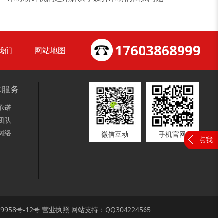
17603868999
我们
网站地图
装修垃圾处理设备...
废家电破碎机
术服务
承诺
团队
网络
微信互动
手机官网
点我
小型撕碎机
稻草秸秆撕碎机
19958号-12
号
营业执照
网站支持：QQ304224565