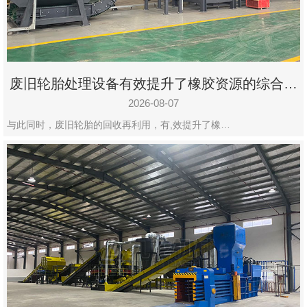
州
市
九
龙
废旧轮胎处理设备有效提升了橡胶资源的综合利
机
用率
械
2026-08-07
设
与此同时，废旧轮胎的回收再利用，有,效提升了橡…
备
有
限
公
司
豫
ICP
备
19020390
号-1