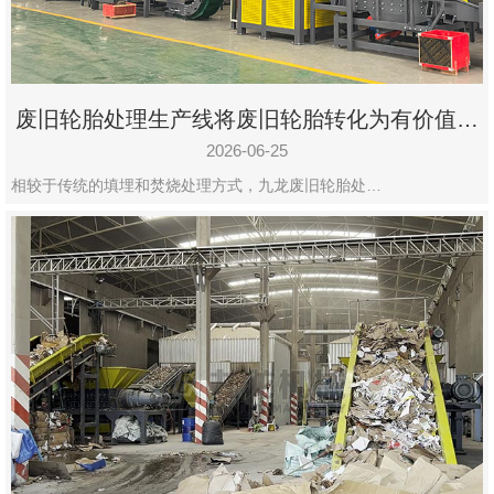
废旧轮胎处理生产线将废旧轮胎转化为有价值的
资源
2026-06-25
相较于传统的填埋和焚烧处理方式，九龙废旧轮胎处…