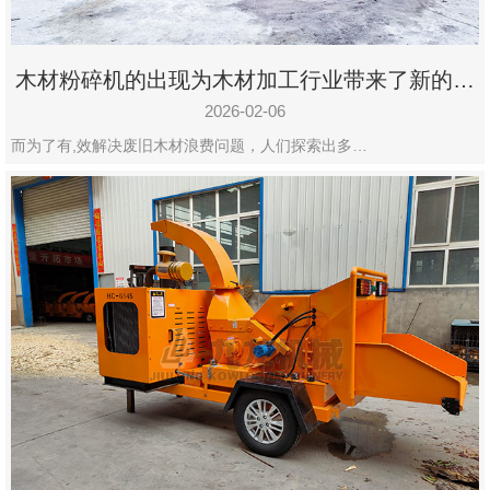
木材粉碎机的出现为木材加工行业带来了新的变
化
2026-02-06
而为了有,效解决废旧木材浪费问题，人们探索出多…