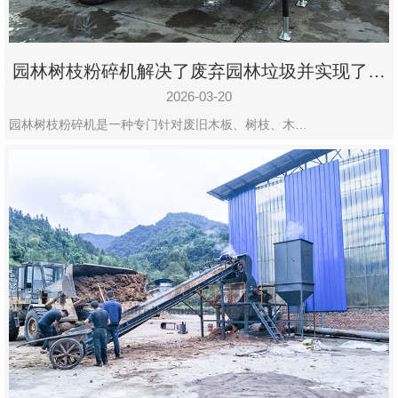
园林树枝粉碎机解决了废弃园林垃圾并实现了再
利用
2026-03-20
园林树枝粉碎机是一种专门针对废旧木板、树枝、木…