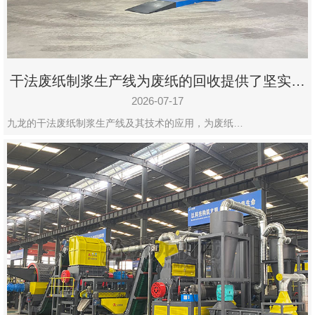
干法废纸制浆生产线为废纸的回收提供了坚实的
保障
2026-07-17
九龙的干法废纸制浆生产线及其技术的应用，为废纸…