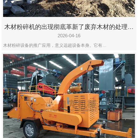
木材粉碎机的出现彻底革新了废弃木材的处理模
式
2026-04-16
木材粉碎设备的推广应用，意义远超设备本身。它有…