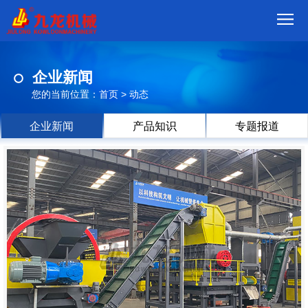
首
企业新闻
页
我
您的当前位置：
首页
>
动态
们
产
企业新闻
产品知识
专题报道
品
视
频
现
场
方
案
动
态
联
系
郑