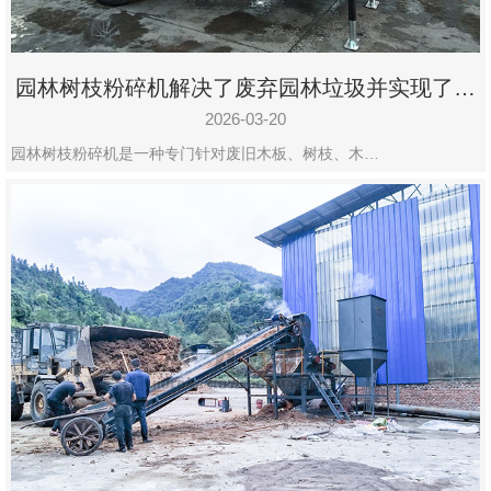
园林树枝粉碎机解决了废弃园林垃圾并实现了再
利用
2026-03-20
园林树枝粉碎机是一种专门针对废旧木板、树枝、木…