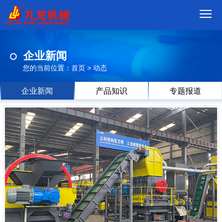
首
企业新闻
页
我
您的当前位置：
首页
>
动态
们
产
企业新闻
产品知识
专题报道
品
视
频
现
场
方
案
动
态
联
系
郑