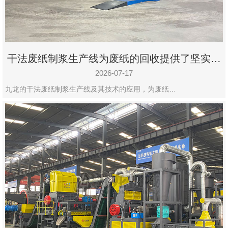
干法废纸制浆生产线为废纸的回收提供了坚实的
保障
2026-07-17
九龙的干法废纸制浆生产线及其技术的应用，为废纸…