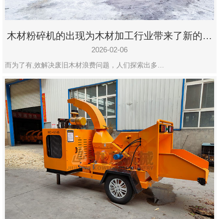
木材粉碎机的出现为木材加工行业带来了新的变
化
2026-02-06
而为了有,效解决废旧木材浪费问题，人们探索出多…