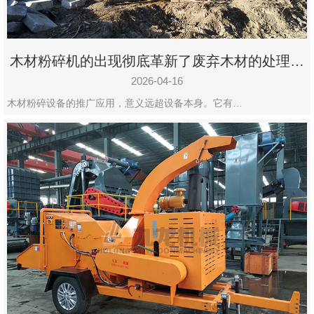
木材粉碎机的出现彻底革新了废弃木材的处理模
式
2026-04-16
木材粉碎设备的推广应用，意义远超设备本身。它有…