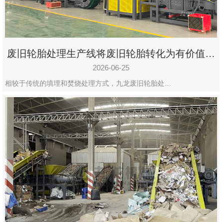
废旧轮胎处理生产线将废旧轮胎转化为有价值的
资源
2026-06-25
相较于传统的填埋和焚烧处理方式，九龙废旧轮胎处…