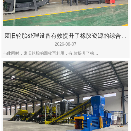
州
市
九
龙
废旧轮胎处理设备有效提升了橡胶资源的综合利
机
用率
械
2026-08-07
设
与此同时，废旧轮胎的回收再利用，有,效提升了橡…
备
有
限
公
司
豫
ICP
备
19020390
号-1