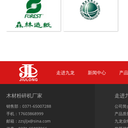
生活垃圾破碎机
大型树枝粉碎机
废纸破碎机
双轴撕碎机
走进九龙
新闻中心
产
木材粉碎机厂家
走进
销售部：0371-65007288
公司简
木材撕碎机
RDF燃料生产设备
手机：17603868999
产品质
邮箱：zzsjljx@sina.com
九龙业