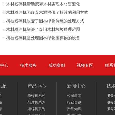
木材粉碎机帮助废弃木材实现木材资源化
木材粉碎机为废弃木材提供了持续的利用方式
大型秸秆粉碎机
废旧轮胎胶粉设备...
树枝粉碎机改变了园林绿化传统的处理方式
木材粉碎机解决了废旧木材垃圾处理难题
树枝粉碎机是处理园林绿化废弃物的设备
树枝粉碎机
稻草破碎机
品中心
技术服务
成功案例
视频专区
联系
九龙
产品中心
新闻中心
技
介
粉碎机系列
公司新闻
服务
生活垃圾处理设备...
工业固废处理设备...
量
削片机系列
行业资讯
服务
绩
撕碎机系列
产品知识
服务