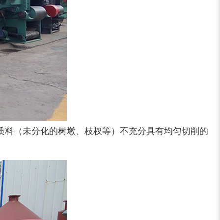
质料（未分化的树墩、枝杈等）不充分具有均匀切削的