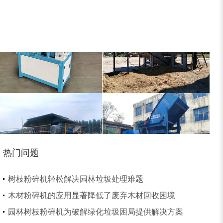
装修垃圾处理设备...
废家电破碎机
小型撕碎机
稻草秸秆撕碎机
热门问题
稻草揉丝机
易拉罐破碎机
树枝粉碎机轻松解决园林垃圾处理难题
木材粉碎机的应用显著降低了废弃木材回收困境
园林树枝粉碎机为破解绿化垃圾困局提供解决方案