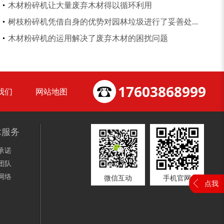
木材粉碎机让大量废弃木材得以循环利用
树枝粉碎机凭借自身的优势对园林垃圾进行了妥善处...
木屑粉碎机
水滴式粉碎机
木材粉碎机的运用解决了废弃木材的困扰问题
17603868999
我们
网站地图
锯末烘干机
秸秆烘干机
术服务
承诺
团队
网络
微信互动
手机官网
点我
树皮烘干机
除尘器