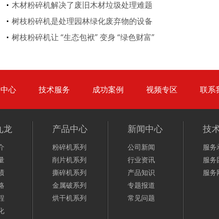
木材粉碎机解决了废旧木材垃圾处理难题
树枝粉碎机是处理园林绿化废弃物的设备
彩钢瓦破碎机
大型铡草机
树枝粉碎机让 “生态包袱” 变身 “绿色财富”
品中心
技术服务
成功案例
视频专区
联系
气流烘干机
转筒烘干机
九龙
产品中心
新闻中心
技
介
粉碎机系列
公司新闻
服务
量
削片机系列
行业资讯
服务
绩
撕碎机系列
产品知识
服务
略
金属破系列
专题报道
猪粪烘干机
鸡粪烘干机
程
烘干机系列
常见问题
化