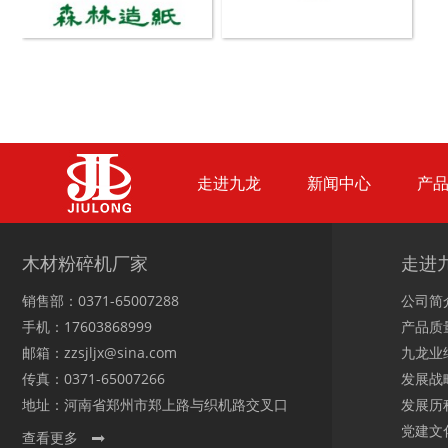
秸秆青贮粉碎机
油漆桶破碎机
走进九龙
新闻中心
产
鼓式削片机
稻草粉碎机
木材粉碎机厂家
走进
销售部：0371-65007288
公司简
手机：17603868999
产品质
邮箱：zzsjljx@sina.com
九龙业
传真：0371-65007266
发展战
玉米芯烘干机
牧草烘干机
地址：河南省郑州市郑上路与织机路交叉口
发展历
党建文
查看更多