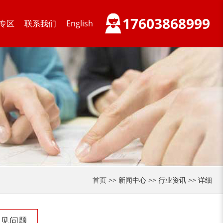
17603868999
专区
联系我们
English
大型稻草捆撕碎机...
金属撕碎机
首页
>> 新闻中心 >> 行业资讯 >> 详细
锯末粉碎机
大件垃圾处理设备...
常见问题