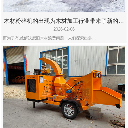
木材粉碎机的出现为木材加工行业带来了新的变
化
2026-02-06
而为了有,效解决废旧木材浪费问题，人们探索出多…