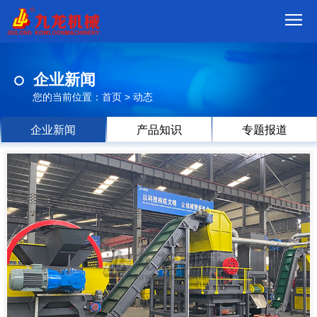
首
企业新闻
页
我
您的当前位置：
首页
>
动态
们
产
企业新闻
产品知识
专题报道
品
视
频
现
场
方
案
动
态
联
系
郑