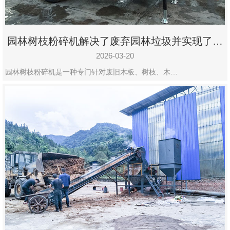
园林树枝粉碎机解决了废弃园林垃圾并实现了再
利用
2026-03-20
园林树枝粉碎机是一种专门针对废旧木板、树枝、木…