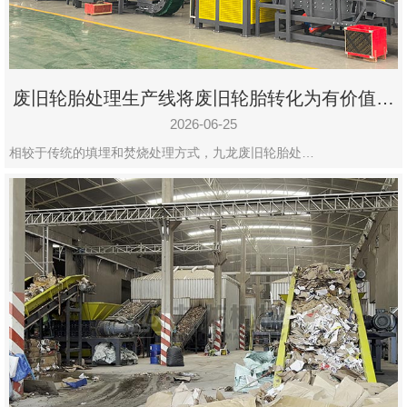
废旧轮胎处理生产线将废旧轮胎转化为有价值的
资源
2026-06-25
相较于传统的填埋和焚烧处理方式，九龙废旧轮胎处…