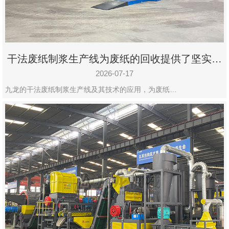
干法废纸制浆生产线为废纸的回收提供了坚实的
保障
2026-07-17
九龙的干法废纸制浆生产线及其技术的应用，为废纸…