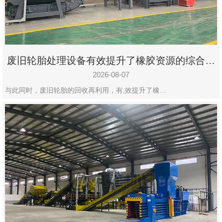
州
市
九
龙
废旧轮胎处理设备有效提升了橡胶资源的综合利
机
用率
械
2026-08-07
设
与此同时，废旧轮胎的回收再利用，有,效提升了橡…
备
有
限
公
司
豫
ICP
备
19020390
号-1