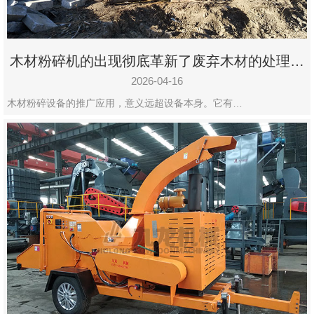
木材粉碎机的出现彻底革新了废弃木材的处理模
式
2026-04-16
木材粉碎设备的推广应用，意义远超设备本身。它有…