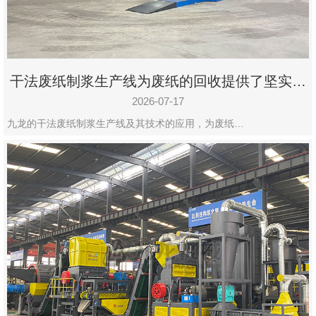
干法废纸制浆生产线为废纸的回收提供了坚实的
保障
2026-07-17
九龙的干法废纸制浆生产线及其技术的应用，为废纸…