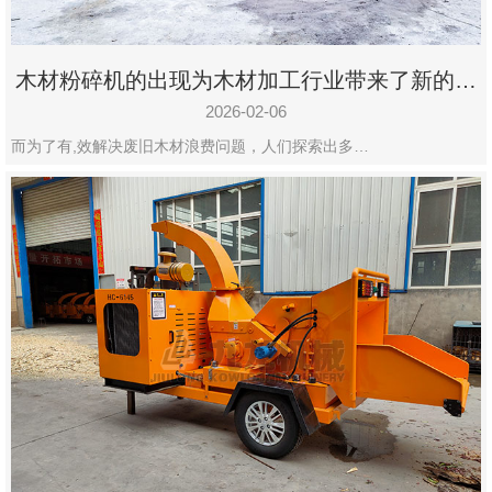
木材粉碎机的出现为木材加工行业带来了新的变
化
2026-02-06
而为了有,效解决废旧木材浪费问题，人们探索出多…