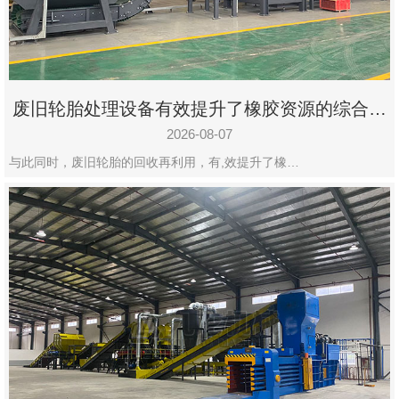
州
市
九
龙
废旧轮胎处理设备有效提升了橡胶资源的综合利
机
用率
械
2026-08-07
设
与此同时，废旧轮胎的回收再利用，有,效提升了橡…
备
有
限
公
司
豫
ICP
备
19020390
号-1