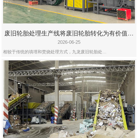
废旧轮胎处理生产线将废旧轮胎转化为有价值的
资源
2026-06-25
相较于传统的填埋和焚烧处理方式，九龙废旧轮胎处…