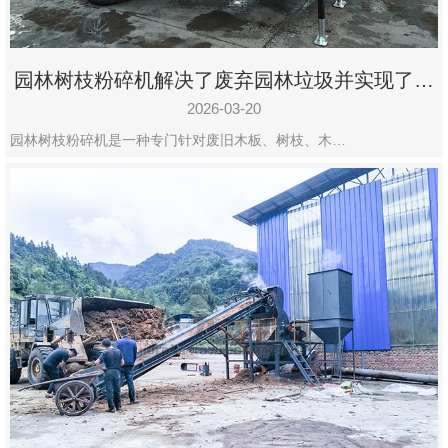
园林树枝粉碎机解决了废弃园林垃圾并实现了再
利用
2026-03-20
园林树枝粉碎机是一种专门针对废旧木板、树枝、木…