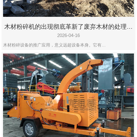
木材粉碎机的出现彻底革新了废弃木材的处理模
式
2026-04-16
木材粉碎设备的推广应用，意义远超设备本身。它有…