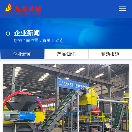
首
企业新闻
页
我
您的当前位置：
首页
>
动态
们
产
企业新闻
产品知识
专题报道
品
视
频
现
场
方
案
动
态
联
系
郑