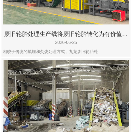
废旧轮胎处理生产线将废旧轮胎转化为有价值的
资源
2026-06-25
相较于传统的填埋和焚烧处理方式，九龙废旧轮胎处…