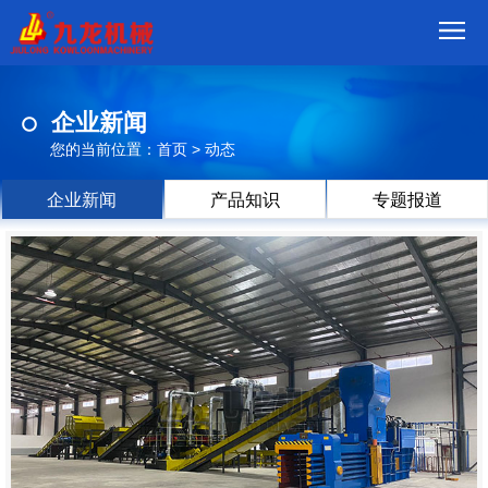
首
企业新闻
页
我
您的当前位置：
首页
>
动态
们
产
企业新闻
产品知识
专题报道
品
视
频
现
场
方
案
动
态
联
系
郑