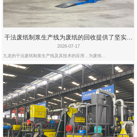
州
市
九
龙
干法废纸制浆生产线为废纸的回收提供了坚实的
机
保障
械
2026-07-17
设
九龙的干法废纸制浆生产线及其技术的应用，为废纸…
备
有
限
公
司
豫
ICP
备
19020390
号-1