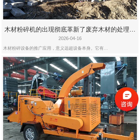
木材粉碎机的出现彻底革新了废弃木材的处理模
式
2026-04-16
木材粉碎设备的推广应用，意义远超设备本身。它有…