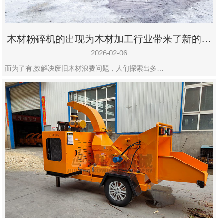
木材粉碎机的出现为木材加工行业带来了新的变
化
2026-02-06
而为了有,效解决废旧木材浪费问题，人们探索出多…