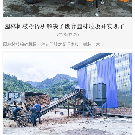
园林树枝粉碎机解决了废弃园林垃圾并实现了再
利用
2026-03-20
园林树枝粉碎机是一种专门针对废旧木板、树枝、木…