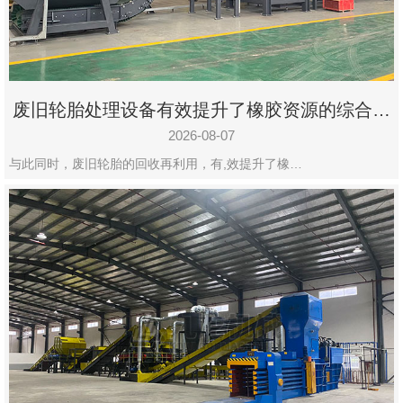
州
市
九
龙
废旧轮胎处理设备有效提升了橡胶资源的综合利
机
用率
械
2026-08-07
设
与此同时，废旧轮胎的回收再利用，有,效提升了橡…
备
有
限
公
司
豫
ICP
备
19020390
号-1