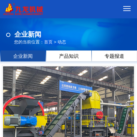
首
企业新闻
页
我
您的当前位置：
首页
>
动态
们
产
企业新闻
产品知识
专题报道
品
视
频
现
场
方
案
动
态
联
系
郑