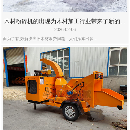
木材粉碎机的出现为木材加工行业带来了新的变
化
2026-02-06
而为了有,效解决废旧木材浪费问题，人们探索出多…