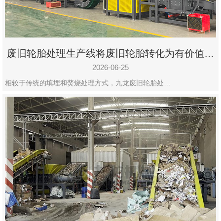
废旧轮胎处理生产线将废旧轮胎转化为有价值的
资源
2026-06-25
相较于传统的填埋和焚烧处理方式，九龙废旧轮胎处…