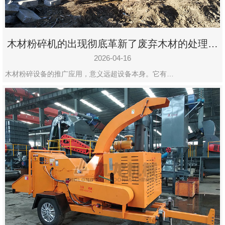
木材粉碎机的出现彻底革新了废弃木材的处理模
式
2026-04-16
木材粉碎设备的推广应用，意义远超设备本身。它有…