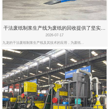
干法废纸制浆生产线为废纸的回收提供了坚实的
保障
2026-07-17
九龙的干法废纸制浆生产线及其技术的应用，为废纸…