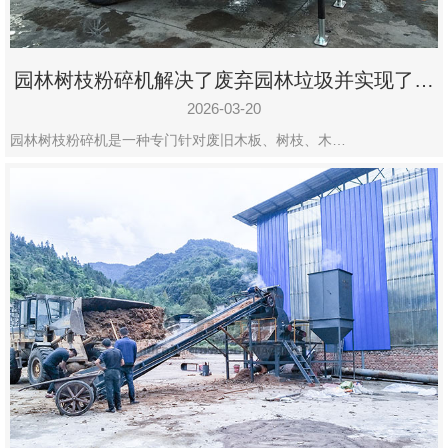
园林树枝粉碎机解决了废弃园林垃圾并实现了再
利用
2026-03-20
园林树枝粉碎机是一种专门针对废旧木板、树枝、木…