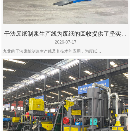
干法废纸制浆生产线为废纸的回收提供了坚实的
保障
2026-07-17
九龙的干法废纸制浆生产线及其技术的应用，为废纸…