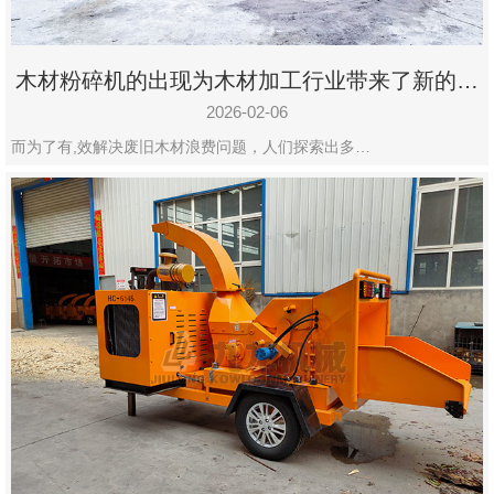
木材粉碎机的出现为木材加工行业带来了新的变
化
2026-02-06
而为了有,效解决废旧木材浪费问题，人们探索出多…