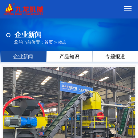
首
企业新闻
页
我
您的当前位置：
首页
>
动态
们
产
企业新闻
产品知识
专题报道
品
视
频
现
场
方
案
动
态
联
系
郑