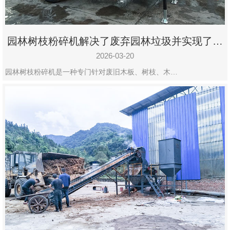
园林树枝粉碎机解决了废弃园林垃圾并实现了再
利用
2026-03-20
园林树枝粉碎机是一种专门针对废旧木板、树枝、木…