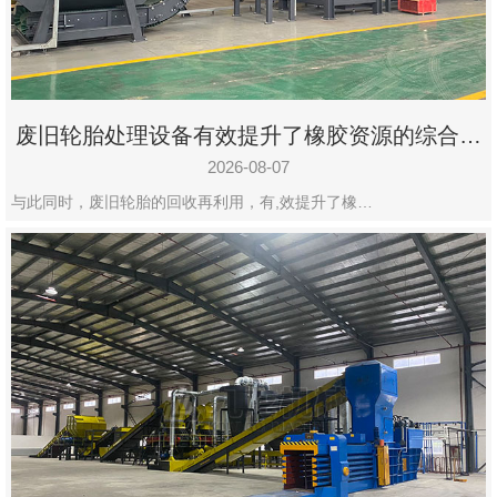
州
市
九
龙
废旧轮胎处理设备有效提升了橡胶资源的综合利
机
用率
械
2026-08-07
设
与此同时，废旧轮胎的回收再利用，有,效提升了橡…
备
有
限
公
司
豫
ICP
备
19020390
号-1