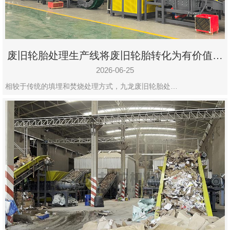
废旧轮胎处理生产线将废旧轮胎转化为有价值的
资源
2026-06-25
相较于传统的填埋和焚烧处理方式，九龙废旧轮胎处…