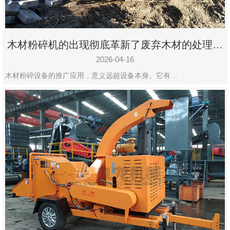
木材粉碎机的出现彻底革新了废弃木材的处理模
式
2026-04-16
木材粉碎设备的推广应用，意义远超设备本身。它有…