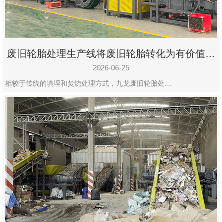
废旧轮胎处理生产线将废旧轮胎转化为有价值的
资源
2026-06-25
相较于传统的填埋和焚烧处理方式，九龙废旧轮胎处…