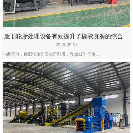
州
市
九
龙
废旧轮胎处理设备有效提升了橡胶资源的综合利
机
用率
械
2026-08-07
设
与此同时，废旧轮胎的回收再利用，有,效提升了橡…
备
有
限
公
司
豫
ICP
备
19020390
号-1