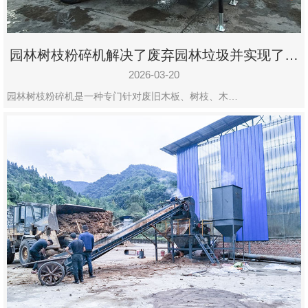
园林树枝粉碎机解决了废弃园林垃圾并实现了再
利用
2026-03-20
园林树枝粉碎机是一种专门针对废旧木板、树枝、木…