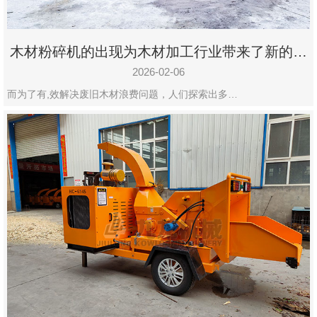
木材粉碎机的出现为木材加工行业带来了新的变
化
2026-02-06
而为了有,效解决废旧木材浪费问题，人们探索出多…