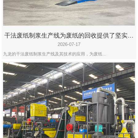
干法废纸制浆生产线为废纸的回收提供了坚实的
保障
2026-07-17
九龙的干法废纸制浆生产线及其技术的应用，为废纸…