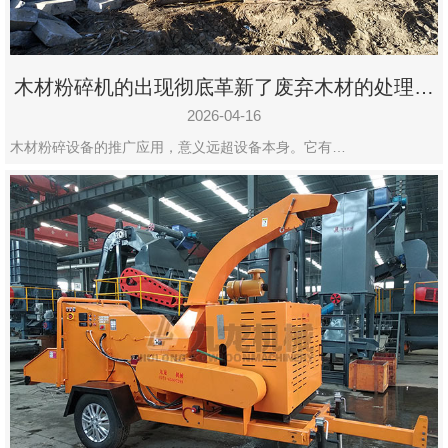
木材粉碎机的出现彻底革新了废弃木材的处理模
式
2026-04-16
木材粉碎设备的推广应用，意义远超设备本身。它有…