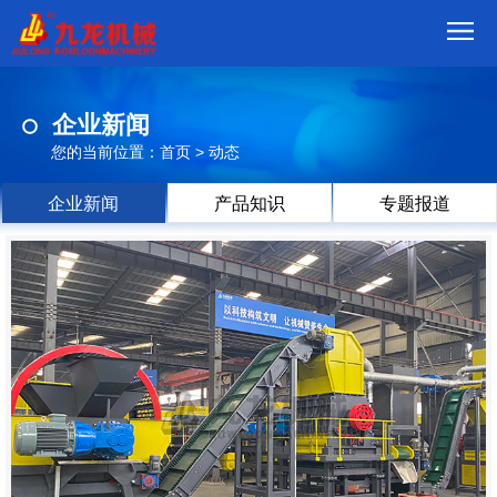
首
企业新闻
页
我
您的当前位置：
首页
>
动态
们
产
企业新闻
产品知识
专题报道
品
视
频
现
场
方
案
动
态
联
系
郑