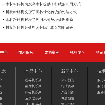
木材粉碎机为废弃木材提供了持续的利用方式
树枝粉碎机改变了园林绿化传统的处理方式
木材粉碎机解决了废旧木材垃圾处理难题
大型秸秆粉碎机
废旧轮胎胶粉设备...
树枝粉碎机是处理园林绿化废弃物的设备
品中心
技术服务
成功案例
视频专区
联系
九龙
产品中心
新闻中心
技
介
粉碎机系列
公司新闻
服务
量
削片机系列
行业资讯
服务
绩
撕碎机系列
产品知识
服务
略
金属破系列
专题报道
程
烘干机系列
常见问题