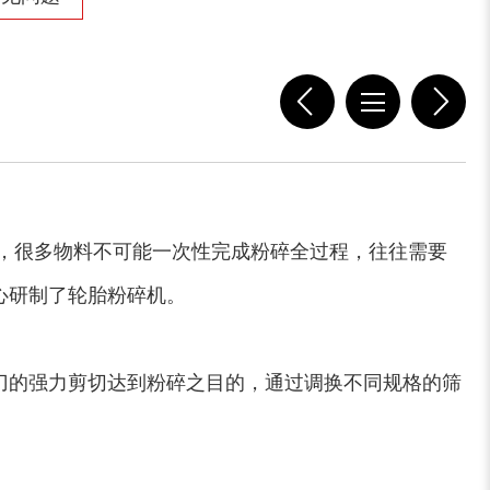
稻草揉丝机
易拉罐破碎机
木屑粉碎机
水滴式粉碎机
，很多物料不可能一次性完成粉碎全过程，往往需要
心研制了轮胎粉碎机。
刀的强力剪切达到粉碎之目的，通过调换不同规格的筛
锯末烘干机
秸秆烘干机