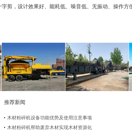
十字剪，设计效果好、能耗低、噪音低、无振动、操作方
猪粪烘干机
鸡粪烘干机
生物质秸秆破碎机...
推荐新闻
圆盘破碎机
综合破碎机
木材粉碎机设备功能优势及使用注意事项
木材粉碎机帮助废弃木材实现木材资源化