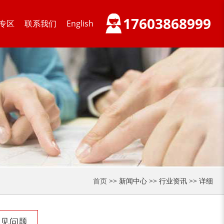
17603868999
专区
联系我们
English
装修垃圾处理设备...
废家电破碎机
小型撕碎机
稻草秸秆撕碎机
首页
>> 新闻中心 >> 行业资讯 >> 详细
常见问题