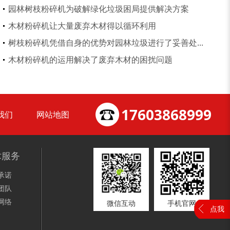
园林树枝粉碎机为破解绿化垃圾困局提供解决方案
木材粉碎机让大量废弃木材得以循环利用
树枝粉碎机凭借自身的优势对园林垃圾进行了妥善处...
锯末粉碎机
大件垃圾处理设备...
木材粉碎机的运用解决了废弃木材的困扰问题
17603868999
我们
网站地图
术服务
承诺
团队
网络
微信互动
手机官网
点我