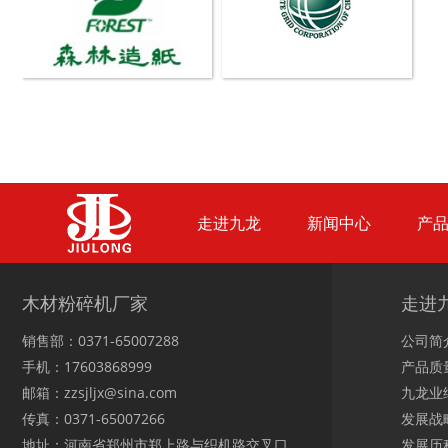
生活垃圾破碎机
大型树枝粉碎机
走进九龙
新闻中心
产
木材粉碎机厂家
走进
销售部：0371-65007288
公司简
手机：17603868999
产品质
邮箱：zzsjljx@sina.com
九龙业
传真：0371-65007266
发展战
地址：河南省郑州市郑上路与织机路交叉口
发展历