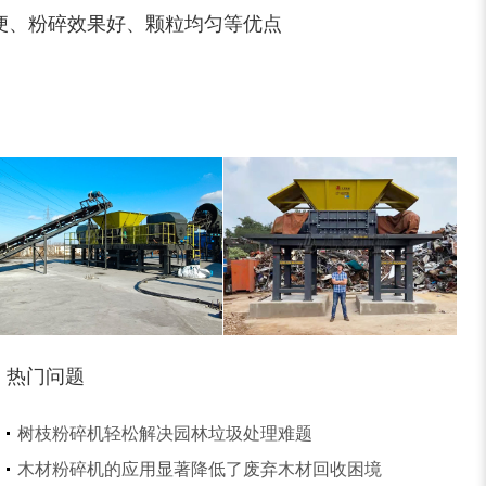
便、粉碎效果好、颗粒均匀等优点
树皮烘干机
除尘器
热门问题
大型稻草捆撕碎机...
金属撕碎机
树枝粉碎机轻松解决园林垃圾处理难题
木材粉碎机的应用显著降低了废弃木材回收困境