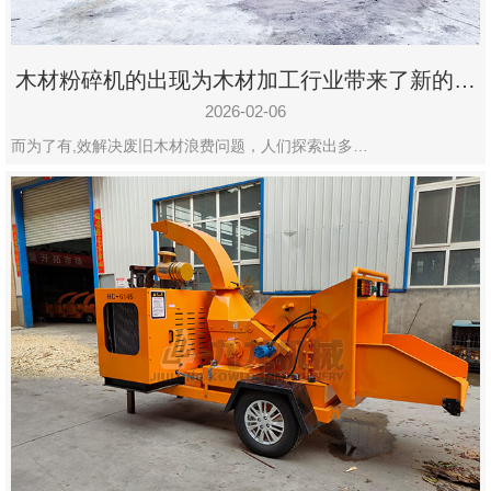
木材粉碎机的出现为木材加工行业带来了新的变
化
2026-02-06
而为了有,效解决废旧木材浪费问题，人们探索出多…