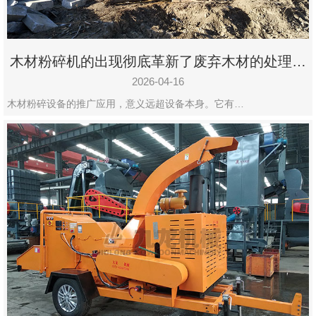
木材粉碎机的出现彻底革新了废弃木材的处理模
式
2026-04-16
木材粉碎设备的推广应用，意义远超设备本身。它有…