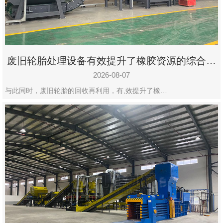
州
市
九
龙
废旧轮胎处理设备有效提升了橡胶资源的综合利
机
用率
械
2026-08-07
设
与此同时，废旧轮胎的回收再利用，有,效提升了橡…
备
有
限
公
司
豫
ICP
备
19020390
号-1