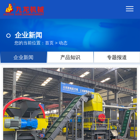
首
企业新闻
页
我
您的当前位置：
首页
>
动态
们
产
企业新闻
产品知识
专题报道
品
视
频
现
场
方
案
动
态
联
系
郑