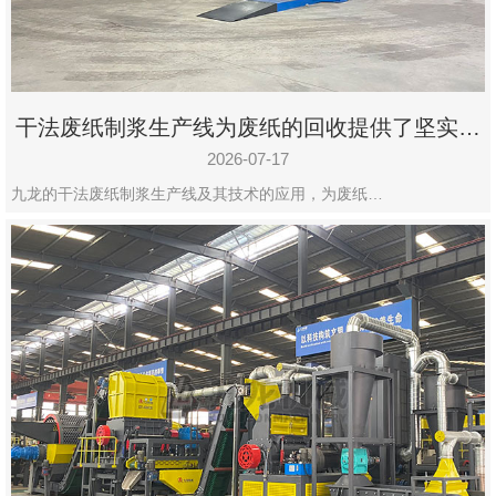
干法废纸制浆生产线为废纸的回收提供了坚实的
保障
2026-07-17
九龙的干法废纸制浆生产线及其技术的应用，为废纸…