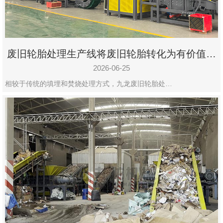
废旧轮胎处理生产线将废旧轮胎转化为有价值的
资源
2026-06-25
相较于传统的填埋和焚烧处理方式，九龙废旧轮胎处…