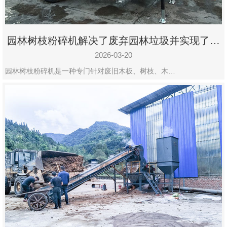
园林树枝粉碎机解决了废弃园林垃圾并实现了再
利用
2026-03-20
园林树枝粉碎机是一种专门针对废旧木板、树枝、木…