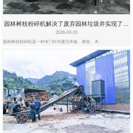
园林树枝粉碎机解决了废弃园林垃圾并实现了再
利用
2026-03-20
园林树枝粉碎机是一种专门针对废旧木板、树枝、木…