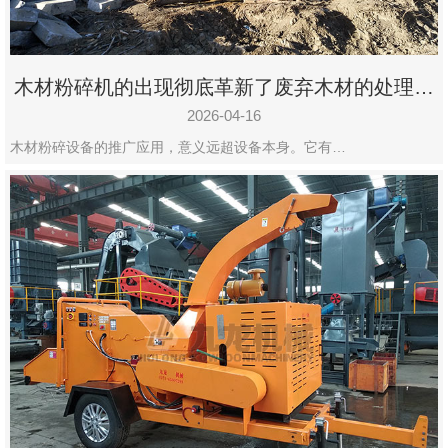
木材粉碎机的出现彻底革新了废弃木材的处理模
式
2026-04-16
木材粉碎设备的推广应用，意义远超设备本身。它有…