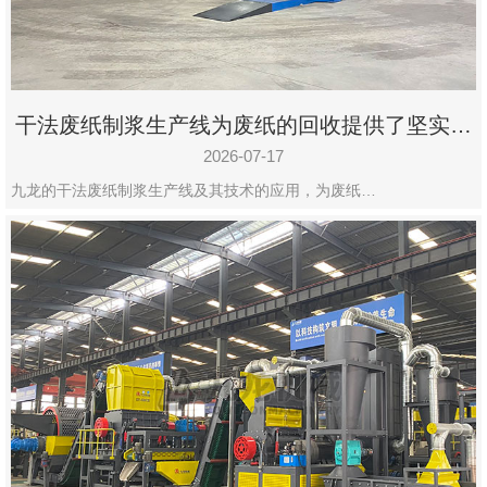
干法废纸制浆生产线为废纸的回收提供了坚实的
保障
2026-07-17
九龙的干法废纸制浆生产线及其技术的应用，为废纸…