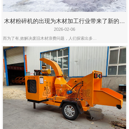
木材粉碎机的出现为木材加工行业带来了新的变
化
2026-02-06
而为了有,效解决废旧木材浪费问题，人们探索出多…