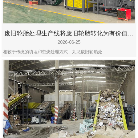
废旧轮胎处理生产线将废旧轮胎转化为有价值的
资源
2026-06-25
相较于传统的填埋和焚烧处理方式，九龙废旧轮胎处…