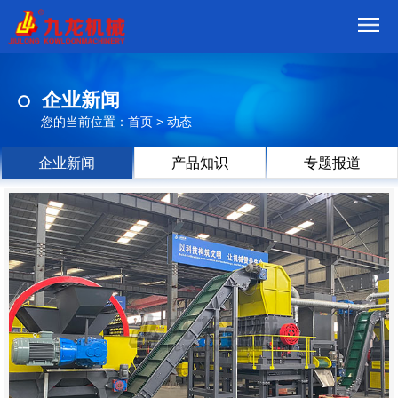
首
企业新闻
页
我
您的当前位置：
首页
>
动态
们
产
企业新闻
产品知识
专题报道
品
视
频
现
场
方
案
动
态
联
系
郑