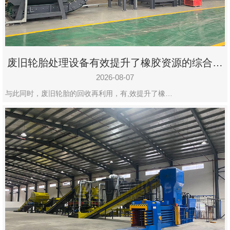
州
市
九
龙
废旧轮胎处理设备有效提升了橡胶资源的综合利
机
用率
械
2026-08-07
设
与此同时，废旧轮胎的回收再利用，有,效提升了橡…
备
有
限
公
司
豫
ICP
备
19020390
号-1