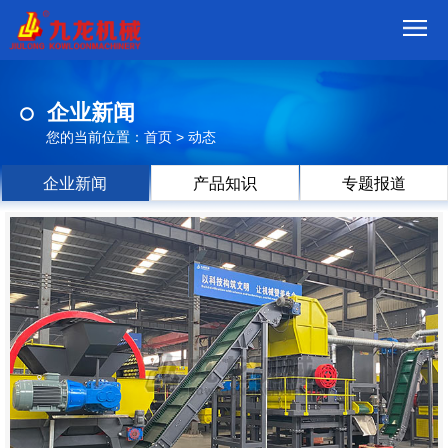
首
企业新闻
页
我
您的当前位置：
首页
>
动态
们
产
企业新闻
产品知识
专题报道
品
视
频
现
场
方
案
动
态
联
系
郑