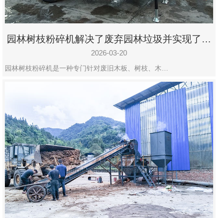
园林树枝粉碎机解决了废弃园林垃圾并实现了再
利用
2026-03-20
园林树枝粉碎机是一种专门针对废旧木板、树枝、木…