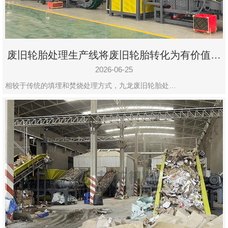
废旧轮胎处理生产线将废旧轮胎转化为有价值的
资源
2026-06-25
相较于传统的填埋和焚烧处理方式，九龙废旧轮胎处…