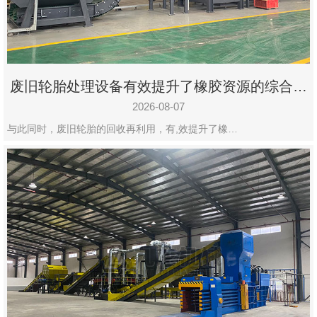
州
市
九
龙
废旧轮胎处理设备有效提升了橡胶资源的综合利
机
用率
械
2026-08-07
设
与此同时，废旧轮胎的回收再利用，有,效提升了橡…
备
有
限
公
司
豫
ICP
备
19020390
号-1