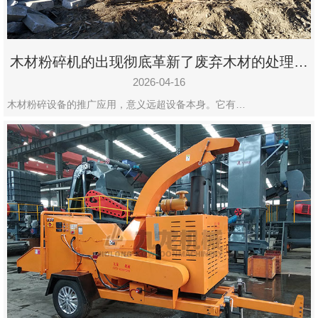
木材粉碎机的出现彻底革新了废弃木材的处理模
式
2026-04-16
木材粉碎设备的推广应用，意义远超设备本身。它有…