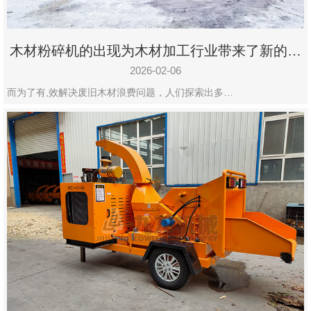
木材粉碎机的出现为木材加工行业带来了新的变
化
2026-02-06
而为了有,效解决废旧木材浪费问题，人们探索出多…