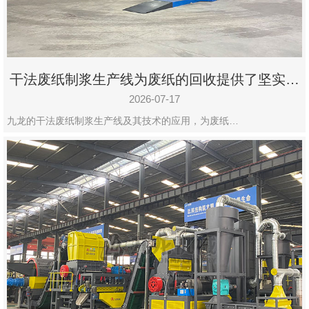
干法废纸制浆生产线为废纸的回收提供了坚实的
保障
2026-07-17
九龙的干法废纸制浆生产线及其技术的应用，为废纸…