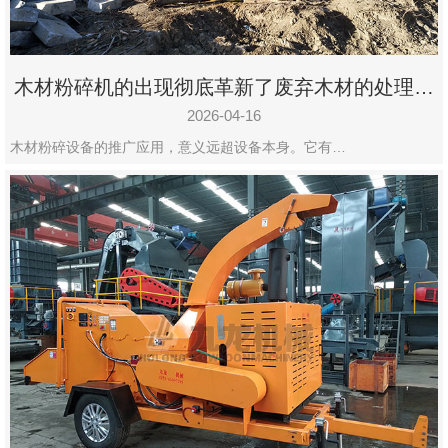
木材粉碎机的出现彻底革新了废弃木材的处理模
式
2026-04-16
木材粉碎设备的推广应用，意义远超设备本身。它有…