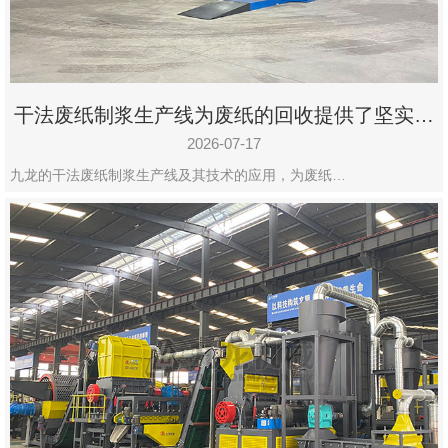
干法废纸制浆生产线为废纸的回收提供了坚实的
保障
2026-07-17
九龙的干法废纸制浆生产线及其技术的应用，为废纸…