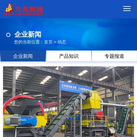
首
企业新闻
页
我
您的当前位置：
首页
>
动态
们
产
企业新闻
产品知识
专题报道
品
视
频
现
场
方
案
动
态
联
系
郑