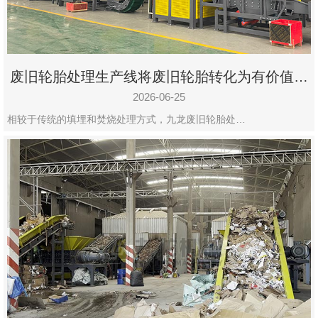
废旧轮胎处理生产线将废旧轮胎转化为有价值的
资源
2026-06-25
相较于传统的填埋和焚烧处理方式，九龙废旧轮胎处…