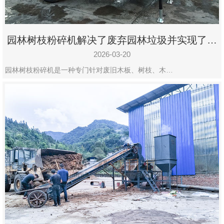
园林树枝粉碎机解决了废弃园林垃圾并实现了再
利用
2026-03-20
园林树枝粉碎机是一种专门针对废旧木板、树枝、木…