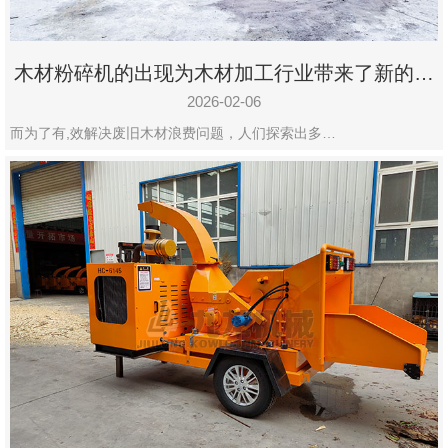
木材粉碎机的出现为木材加工行业带来了新的变
化
2026-02-06
而为了有,效解决废旧木材浪费问题，人们探索出多…