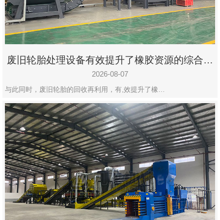
州
市
九
龙
废旧轮胎处理设备有效提升了橡胶资源的综合利
机
用率
械
2026-08-07
设
与此同时，废旧轮胎的回收再利用，有,效提升了橡…
备
有
限
公
司
豫
ICP
备
19020390
号-1