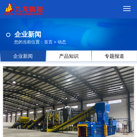
首
企业新闻
页
我
您的当前位置：
首页
>
动态
们
产
企业新闻
产品知识
专题报道
品
视
频
现
场
方
案
动
态
联
系
郑