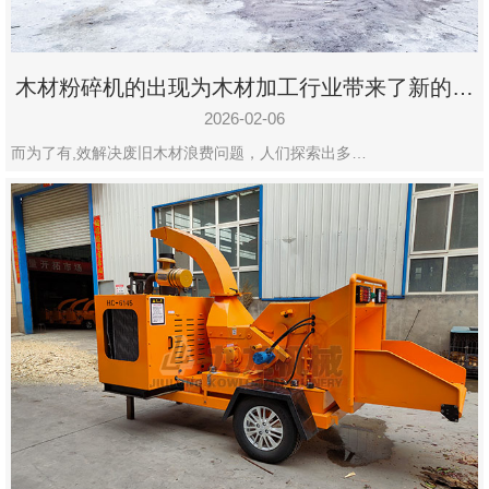
木材粉碎机的出现为木材加工行业带来了新的变
化
2026-02-06
而为了有,效解决废旧木材浪费问题，人们探索出多…