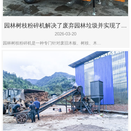
园林树枝粉碎机解决了废弃园林垃圾并实现了再
利用
2026-03-20
园林树枝粉碎机是一种专门针对废旧木板、树枝、木…