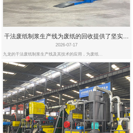
州
市
九
龙
干法废纸制浆生产线为废纸的回收提供了坚实的
机
保障
械
2026-07-17
设
九龙的干法废纸制浆生产线及其技术的应用，为废纸…
备
有
限
公
司
豫
ICP
备
19020390
号-1