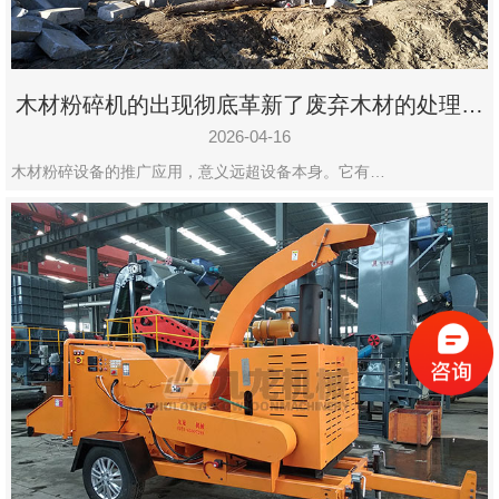
木材粉碎机的出现彻底革新了废弃木材的处理模
式
2026-04-16
木材粉碎设备的推广应用，意义远超设备本身。它有…