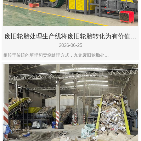
废旧轮胎处理生产线将废旧轮胎转化为有价值的
资源
2026-06-25
相较于传统的填埋和焚烧处理方式，九龙废旧轮胎处…