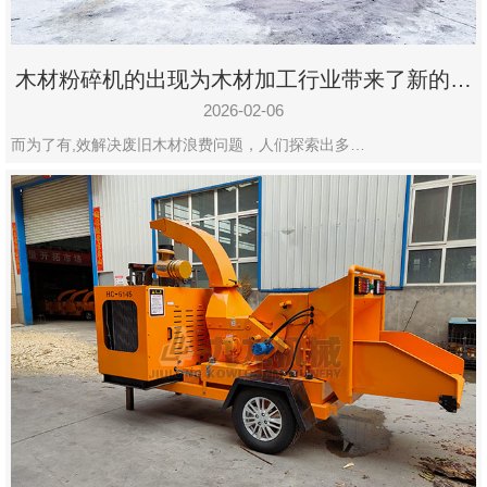
木材粉碎机的出现为木材加工行业带来了新的变
化
2026-02-06
而为了有,效解决废旧木材浪费问题，人们探索出多…