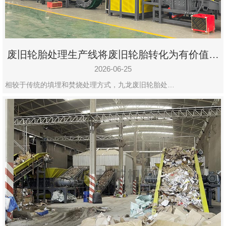
废旧轮胎处理生产线将废旧轮胎转化为有价值的
资源
2026-06-25
相较于传统的填埋和焚烧处理方式，九龙废旧轮胎处…