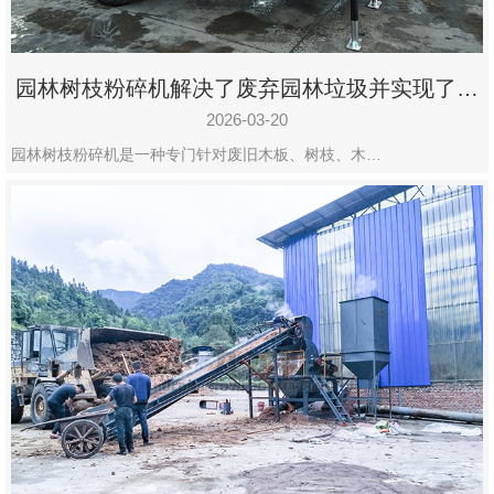
园林树枝粉碎机解决了废弃园林垃圾并实现了再
利用
2026-03-20
园林树枝粉碎机是一种专门针对废旧木板、树枝、木…