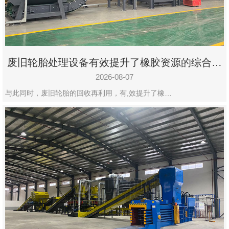
州
市
九
龙
废旧轮胎处理设备有效提升了橡胶资源的综合利
机
用率
械
2026-08-07
设
与此同时，废旧轮胎的回收再利用，有,效提升了橡…
备
有
限
公
司
豫
ICP
备
19020390
号-1