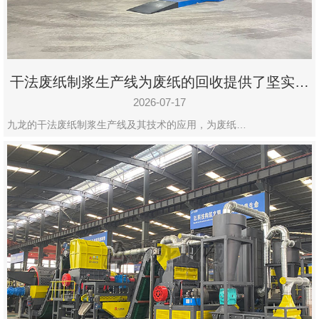
干法废纸制浆生产线为废纸的回收提供了坚实的
保障
2026-07-17
九龙的干法废纸制浆生产线及其技术的应用，为废纸…