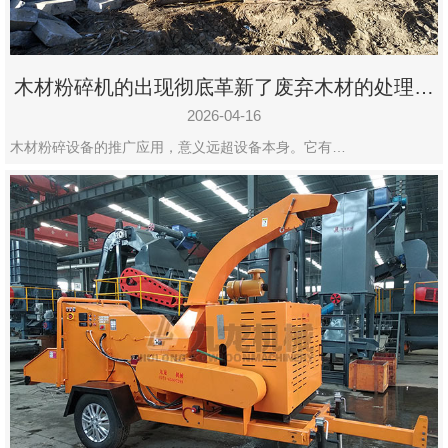
木材粉碎机的出现彻底革新了废弃木材的处理模
式
2026-04-16
木材粉碎设备的推广应用，意义远超设备本身。它有…