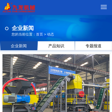
首
企业新闻
页
我
您的当前位置：
首页
>
动态
们
产
企业新闻
产品知识
专题报道
品
视
频
现
场
方
案
动
态
联
系
郑