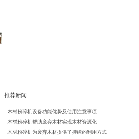
气流烘干机
转筒烘干机
猪粪烘干机
鸡粪烘干机
推荐新闻
生物质秸秆破碎机...
木材粉碎机设备功能优势及使用注意事项
木材粉碎机帮助废弃木材实现木材资源化
木材粉碎机为废弃木材提供了持续的利用方式