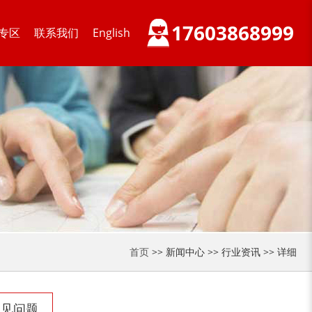
17603868999
专区
联系我们
English
木材削片机
金属破碎机
装修垃圾处理设备...
废家电破碎机
首页
>> 新闻中心 >> 行业资讯 >> 详细
小型撕碎机
稻草秸秆撕碎机
常见问题