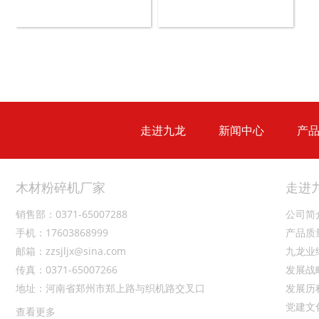
木材切片机
大型木材粉碎机
走进九龙
新闻中心
产
生活垃圾破碎机
大型树枝粉碎机
木材粉碎机厂家
走进
销售部：0371-65007288
公司简
手机：17603868999
产品质
邮箱：zzsjljx@sina.com
九龙业
传真：0371-65007266
发展战
地址：河南省郑州市郑上路与织机路交叉口
发展历
党建文
查看更多