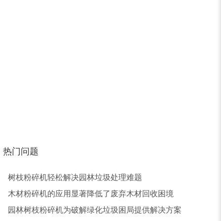
锯末烘干机
秸秆烘干机
树皮烘干机
除尘器
热门问题
树枝粉碎机轻松解决园林垃圾处理难题
木材粉碎机的应用显著降低了废弃木材回收困境
园林树枝粉碎机为破解绿化垃圾困局提供解决方案