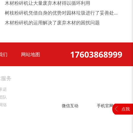
木材粉碎机让大量废弃木材得以循环利用
树枝粉碎机凭借自身的优势对园林垃圾进行了妥善处...
大型稻草捆撕碎机...
金属撕碎机
木材粉碎机的运用解决了废弃木材的困扰问题
17603868999
我们
网站地图
锯末粉碎机
大件垃圾处理设备...
术服务
承诺
团队
网络
微信互动
手机官网
点我