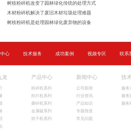
树枝粉碎机改变了园林绿化传统的处理方式
木材粉碎机解决了废旧木材垃圾处理难题
圆盘破碎机
综合破碎机
树枝粉碎机是处理园林绿化废弃物的设备
品中心
技术服务
成功案例
视频专区
联系
大型秸秆粉碎机
废旧轮胎胶粉设备...
九龙
产品中心
新闻中心
技
介
粉碎机系列
公司新闻
服务
量
削片机系列
行业资讯
服务
绩
撕碎机系列
产品知识
服务
略
金属破系列
专题报道
程
烘干机系列
常见问题
化