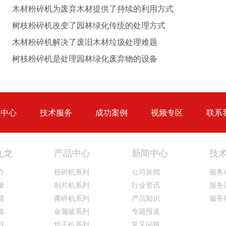
木材粉碎机为废弃木材提供了持续的利用方式
树枝粉碎机改变了园林绿化传统的处理方式
木材粉碎机解决了废旧木材垃圾处理难题
生物质秸秆破碎机...
树枝粉碎机是处理园林绿化废弃物的设备
品中心
技术服务
成功案例
视频专区
联系
圆盘破碎机
综合破碎机
九龙
产品中心
新闻中心
技
介
粉碎机系列
公司新闻
服务
量
削片机系列
行业资讯
服务
绩
撕碎机系列
产品知识
服务
略
金属破系列
专题报道
大型秸秆粉碎机
废旧轮胎胶粉设备...
程
烘干机系列
常见问题