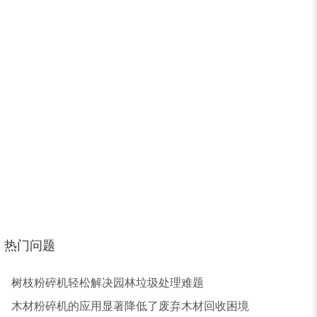
木屑粉碎机
水滴式粉碎机
锯末烘干机
秸秆烘干机
热门问题
树皮烘干机
除尘器
树枝粉碎机轻松解决园林垃圾处理难题
木材粉碎机的应用显著降低了废弃木材回收困境