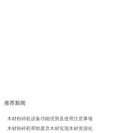
彩钢瓦破碎机
大型铡草机
气流烘干机
转筒烘干机
推荐新闻
猪粪烘干机
鸡粪烘干机
木材粉碎机设备功能优势及使用注意事项
木材粉碎机帮助废弃木材实现木材资源化