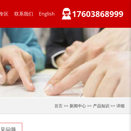
17603868999
专区
联系我们
English
切枝机
玉米秸秆粉碎机
木材削片机
金属破碎机
首页
>> 新闻中心 >> 产品知识 >> 详细
常见问题