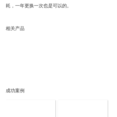
耗，一年更换一次也是可以的。
秸秆青贮粉碎机
油漆桶破碎机
相关产品
鼓式削片机
稻草粉碎机
成功案例
玉米芯烘干机
牧草烘干机