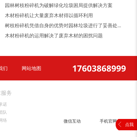
园林树枝粉碎机为破解绿化垃圾困局提供解决方案
木材粉碎机让大量废弃木材得以循环利用
树枝粉碎机凭借自身的优势对园林垃圾进行了妥善处...
木材粉碎机的运用解决了废弃木材的困扰问题
17603868999
我们
网站地图
大型稻草捆撕碎机...
金属撕碎机
术服务
承诺
团队
网络
微信互动
手机官网
点我
锯末粉碎机
大件垃圾处理设备...