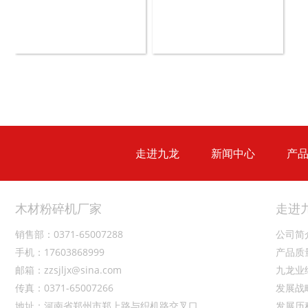
盘式削片机
全自动削片机
走进九龙
新闻中心
产
木材切片机
大型木材粉碎机
木材粉碎机厂家
走进
销售部：0371-65007288
公司简
手机：17603868999
产品质
邮箱：zzsjljx@sina.com
九龙业
传真：0371-65007266
发展战
生活垃圾破碎机
大型树枝粉碎机
地址：河南省郑州市郑上路与织机路交叉口
发展历