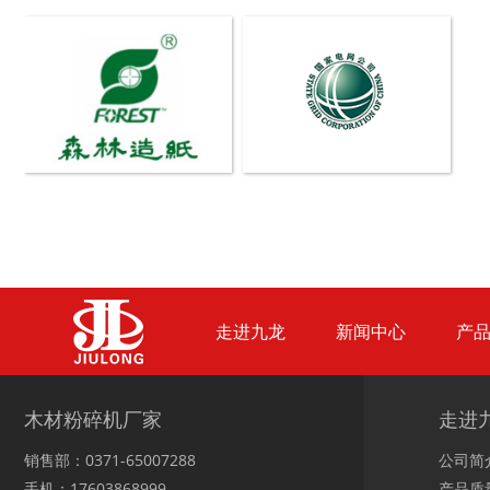
生活垃圾破碎机
大型树枝粉碎机
废纸破碎机
双轴撕碎机
走进九龙
新闻中心
产
木材撕碎机
RDF燃料生产设备
木材粉碎机厂家
走进
销售部：0371-65007288
公司简
手机：17603868999
产品质