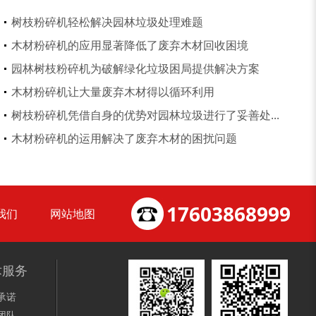
锯末粉碎机
大件垃圾处理设备...
树枝粉碎机轻松解决园林垃圾处理难题
木材粉碎机的应用显著降低了废弃木材回收困境
园林树枝粉碎机为破解绿化垃圾困局提供解决方案
木材粉碎机让大量废弃木材得以循环利用
树枝粉碎机凭借自身的优势对园林垃圾进行了妥善处...
切枝机
玉米秸秆粉碎机
木材粉碎机的运用解决了废弃木材的困扰问题
17603868999
我们
网站地图
木材削片机
金属破碎机
术服务
承诺
团队