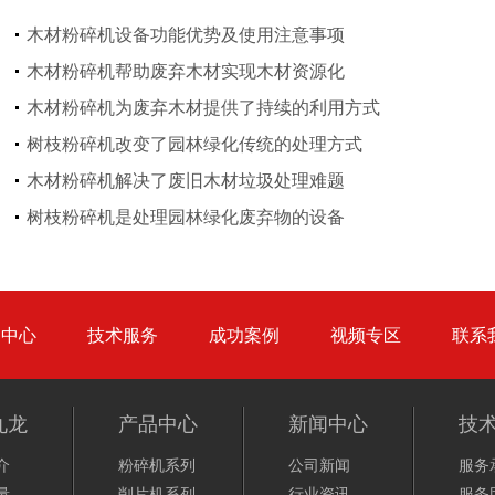
大型秸秆粉碎机
废旧轮胎胶粉设备...
木材粉碎机设备功能优势及使用注意事项
木材粉碎机帮助废弃木材实现木材资源化
木材粉碎机为废弃木材提供了持续的利用方式
树枝粉碎机改变了园林绿化传统的处理方式
木材粉碎机解决了废旧木材垃圾处理难题
树枝粉碎机
稻草破碎机
树枝粉碎机是处理园林绿化废弃物的设备
品中心
技术服务
成功案例
视频专区
联系
生活垃圾处理设备...
工业固废处理设备...
九龙
产品中心
新闻中心
技
介
粉碎机系列
公司新闻
服务
量
削片机系列
行业资讯
服务