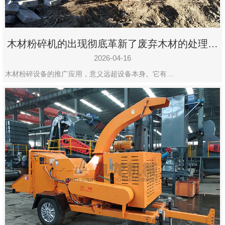
木材粉碎机的出现彻底革新了废弃木材的处理模
式
2026-04-16
木材粉碎设备的推广应用，意义远超设备本身。它有…