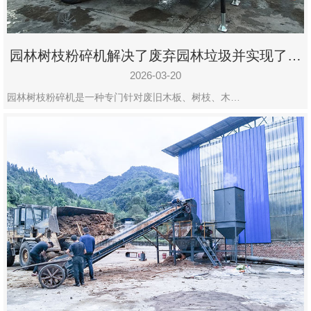
园林树枝粉碎机解决了废弃园林垃圾并实现了再
利用
2026-03-20
园林树枝粉碎机是一种专门针对废旧木板、树枝、木…