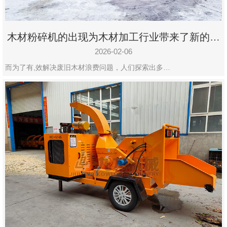
木材粉碎机的出现为木材加工行业带来了新的变
化
2026-02-06
而为了有,效解决废旧木材浪费问题，人们探索出多…