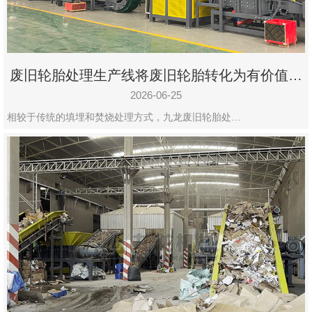
废旧轮胎处理生产线将废旧轮胎转化为有价值的
资源
2026-06-25
相较于传统的填埋和焚烧处理方式，九龙废旧轮胎处…