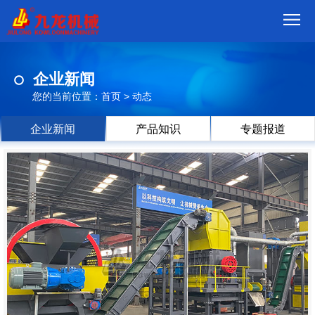
首
企业新闻
页
我
您的当前位置：
首页
>
动态
们
产
企业新闻
产品知识
专题报道
品
视
频
现
场
方
案
动
态
联
系
郑