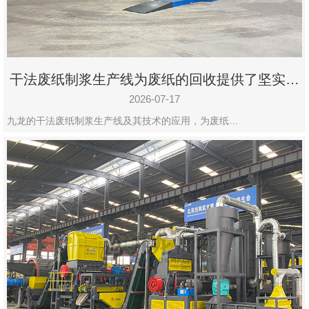
干法废纸制浆生产线为废纸的回收提供了坚实的
保障
2026-07-17
九龙的干法废纸制浆生产线及其技术的应用，为废纸…