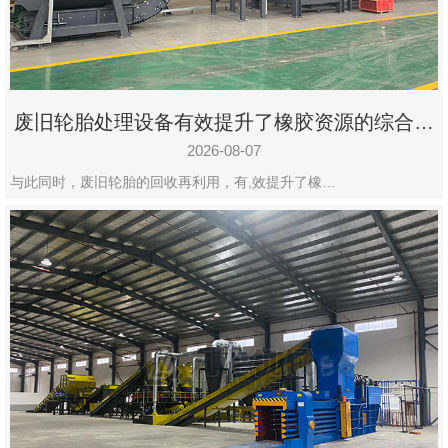
州
市
九
龙
废旧轮胎处理设备有效提升了橡胶资源的综合利
机
用率
械
2026-08-07
设
与此同时，废旧轮胎的回收再利用，有,效提升了橡…
备
有
限
公
司
豫
ICP
备
19020390
号-1