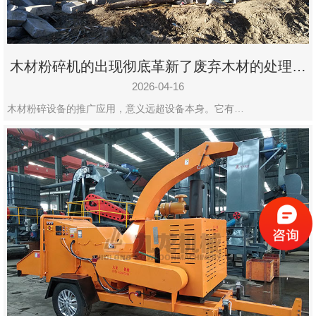
木材粉碎机的出现彻底革新了废弃木材的处理模
式
2026-04-16
木材粉碎设备的推广应用，意义远超设备本身。它有…