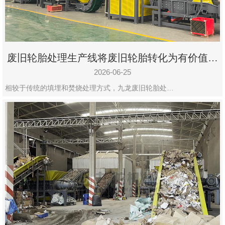
废旧轮胎处理生产线将废旧轮胎转化为有价值的
资源
2026-06-25
相较于传统的填埋和焚烧处理方式，九龙废旧轮胎处…