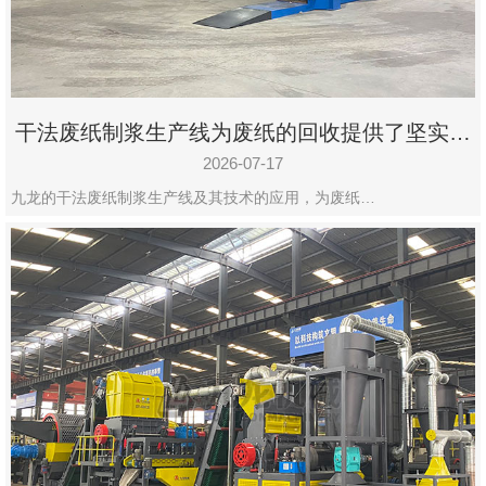
州
市
九
龙
干法废纸制浆生产线为废纸的回收提供了坚实的
机
保障
械
2026-07-17
设
九龙的干法废纸制浆生产线及其技术的应用，为废纸…
备
有
限
公
司
豫
ICP
备
19020390
号-1