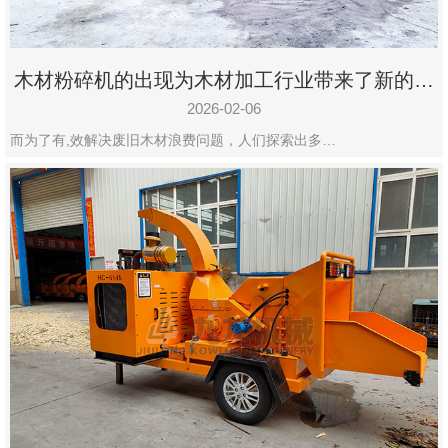
木材粉碎机的出现为木材加工行业带来了新的变
化
2026-02-06
而为了有,效解决废旧木材浪费问题，人们探索出多…