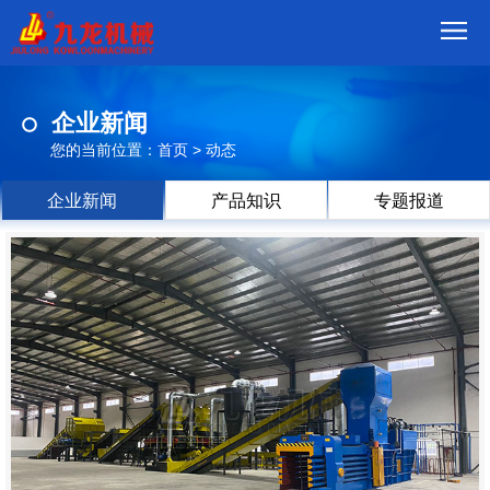
首
企业新闻
页
我
您的当前位置：
首页
>
动态
们
产
企业新闻
产品知识
专题报道
品
视
频
现
场
方
案
动
态
联
系
郑