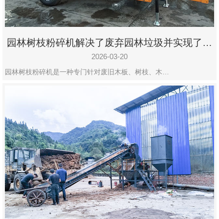
园林树枝粉碎机解决了废弃园林垃圾并实现了再
利用
2026-03-20
园林树枝粉碎机是一种专门针对废旧木板、树枝、木…