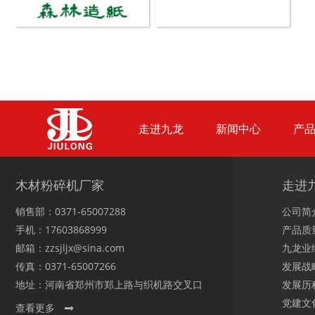
废纸破碎机
双轴撕碎机
走进九龙
新闻中心
产
木材撕碎机
RDF燃料生产设备
木材粉碎机厂家
走进
销售部：0371-65007288
公司简
手机：17603868999
产品质
邮箱：zzsjljx@sina.com
九龙业
传真：0371-65007266
发展战
生物质综合破碎机...
轮胎粉碎机
地址：河南省郑州市郑上路与织机路交叉口
发展历
党建文
查看更多