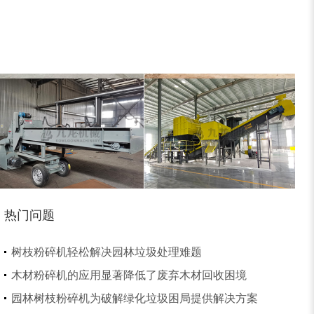
大型稻草捆撕碎机...
金属撕碎机
热门问题
锯末粉碎机
大件垃圾处理设备...
树枝粉碎机轻松解决园林垃圾处理难题
木材粉碎机的应用显著降低了废弃木材回收困境
园林树枝粉碎机为破解绿化垃圾困局提供解决方案