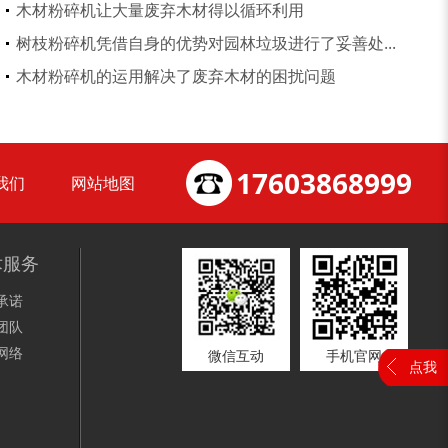
木材粉碎机让大量废弃木材得以循环利用
树枝粉碎机凭借自身的优势对园林垃圾进行了妥善处...
切枝机
玉米秸秆粉碎机
木材粉碎机的运用解决了废弃木材的困扰问题
17603868999
我们
网站地图
木材削片机
金属破碎机
术服务
承诺
团队
网络
微信互动
手机官网
点我
装修垃圾处理设备...
废家电破碎机