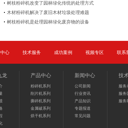
树枝粉碎机改变了园林绿化传统的处理方式
木材粉碎机解决了废旧木材垃圾处理难题
树枝粉碎机
稻草破碎机
树枝粉碎机是处理园林绿化废弃物的设备
品中心
技术服务
成功案例
视频专区
联系
生活垃圾处理设备...
工业固废处理设备...
九龙
产品中心
新闻中心
技
介
粉碎机系列
公司新闻
服务
量
削片机系列
行业资讯
服务
绩
撕碎机系列
产品知识
服务
略
金属破系列
专题报道
废钢破碎机
模板破碎机
程
烘干机系列
常见问题
化