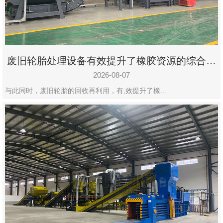
州
市
九
龙
废旧轮胎处理设备有效提升了橡胶资源的综合利
机
用率
械
2026-08-07
设
与此同时，废旧轮胎的回收再利用，有,效提升了橡…
备
有
限
公
司
豫
ICP
备
19020390
号-1