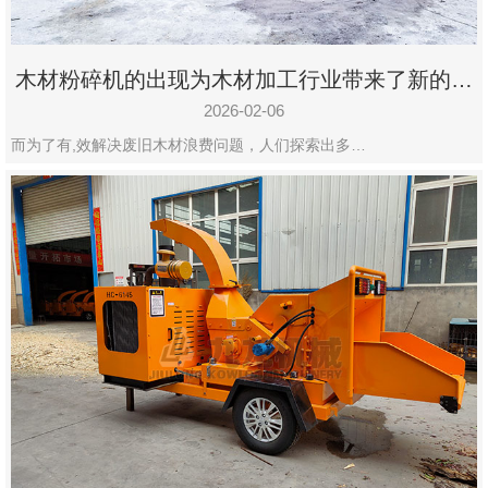
木材粉碎机的出现为木材加工行业带来了新的变
化
2026-02-06
而为了有,效解决废旧木材浪费问题，人们探索出多…