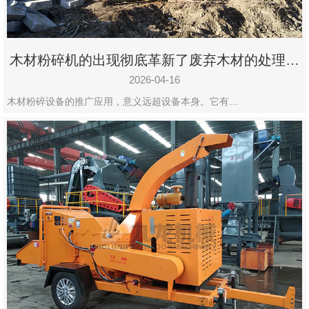
木材粉碎机的出现彻底革新了废弃木材的处理模
式
2026-04-16
木材粉碎设备的推广应用，意义远超设备本身。它有…