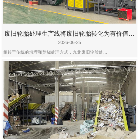
废旧轮胎处理生产线将废旧轮胎转化为有价值的
资源
2026-06-25
相较于传统的填埋和焚烧处理方式，九龙废旧轮胎处…