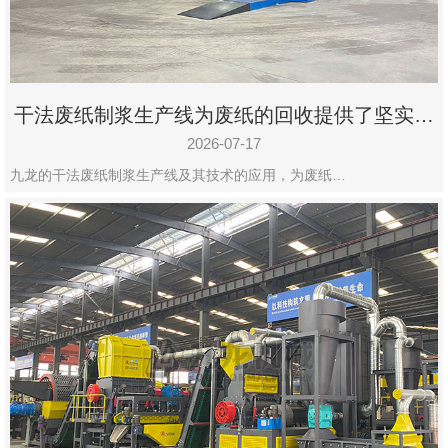
干法废纸制浆生产线为废纸的回收提供了坚实的
保障
2026-07-17
九龙的干法废纸制浆生产线及其技术的应用，为废纸…