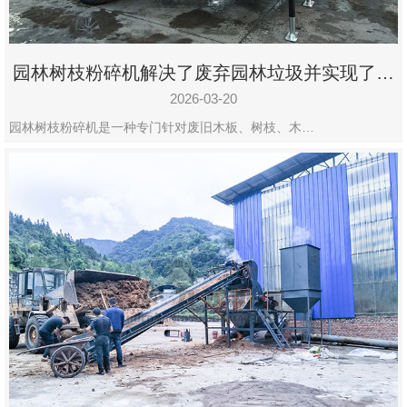
园林树枝粉碎机解决了废弃园林垃圾并实现了再
利用
2026-03-20
园林树枝粉碎机是一种专门针对废旧木板、树枝、木…