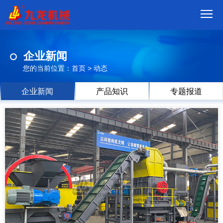
首
企业新闻
页
我
您的当前位置：
首页
>
动态
们
产
企业新闻
产品知识
专题报道
品
视
频
现
场
方
案
动
态
联
系
郑