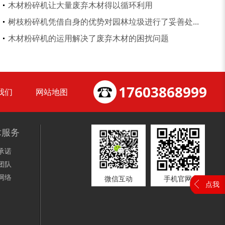
木材粉碎机让大量废弃木材得以循环利用
树枝粉碎机凭借自身的优势对园林垃圾进行了妥善处...
木材削片机
金属破碎机
木材粉碎机的运用解决了废弃木材的困扰问题
17603868999
我们
网站地图
装修垃圾处理设备...
废家电破碎机
术服务
承诺
团队
网络
微信互动
手机官网
点我
小型撕碎机
稻草秸秆撕碎机