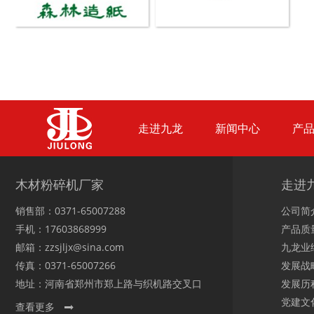
木材撕碎机
RDF燃料生产设备
走进九龙
新闻中心
产
生物质综合破碎机...
轮胎粉碎机
木材粉碎机厂家
走进
销售部：0371-65007288
公司简
手机：17603868999
产品质
邮箱：zzsjljx@sina.com
九龙业
传真：0371-65007266
发展战
陈腐垃圾处理设备...
建筑垃圾处理设备...
地址：河南省郑州市郑上路与织机路交叉口
发展历
党建文
查看更多