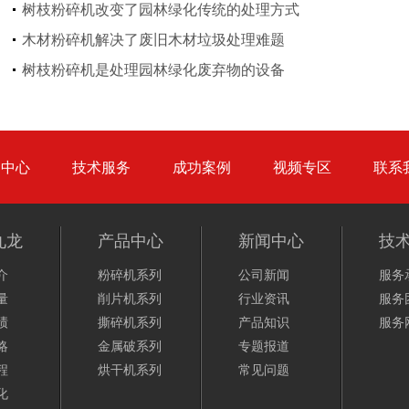
树枝粉碎机改变了园林绿化传统的处理方式
木材粉碎机解决了废旧木材垃圾处理难题
生活垃圾处理设备...
工业固废处理设备...
树枝粉碎机是处理园林绿化废弃物的设备
品中心
技术服务
成功案例
视频专区
联系
废钢破碎机
模板破碎机
九龙
产品中心
新闻中心
技
介
粉碎机系列
公司新闻
服务
量
削片机系列
行业资讯
服务
绩
撕碎机系列
产品知识
服务
略
金属破系列
专题报道
金属压块破碎机
塑料粉碎机
程
烘干机系列
常见问题
化