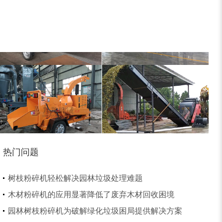
大型稻草捆撕碎机...
金属撕碎机
锯末粉碎机
大件垃圾处理设备...
热门问题
切枝机
玉米秸秆粉碎机
树枝粉碎机轻松解决园林垃圾处理难题
木材粉碎机的应用显著降低了废弃木材回收困境
园林树枝粉碎机为破解绿化垃圾困局提供解决方案