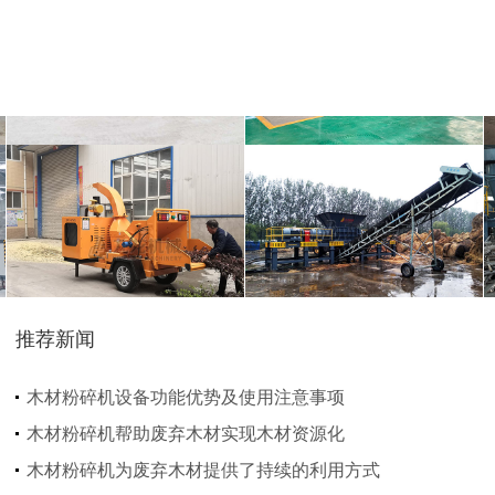
圆盘破碎机
综合破碎机
大型秸秆粉碎机
废旧轮胎胶粉设备...
推荐新闻
树枝粉碎机
稻草破碎机
木材粉碎机设备功能优势及使用注意事项
木材粉碎机帮助废弃木材实现木材资源化
木材粉碎机为废弃木材提供了持续的利用方式