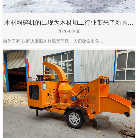
木材粉碎机的出现为木材加工行业带来了新的变
化
2026-02-06
而为了有,效解决废旧木材浪费问题，人们探索出多…