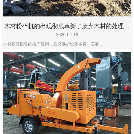
木材粉碎机的出现彻底革新了废弃木材的处理模
式
2026-04-16
木材粉碎设备的推广应用，意义远超设备本身。它有…