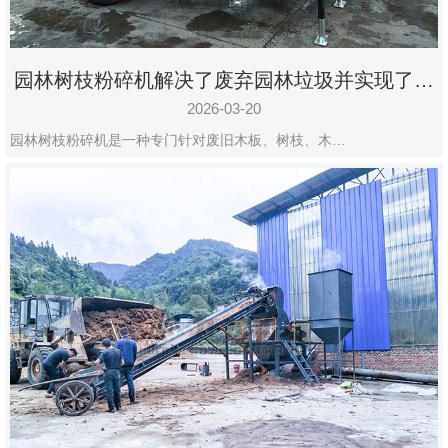
园林树枝粉碎机解决了废弃园林垃圾并实现了再
利用
2026-03-20
园林树枝粉碎机是一种专门针对废旧木板、树枝、木…