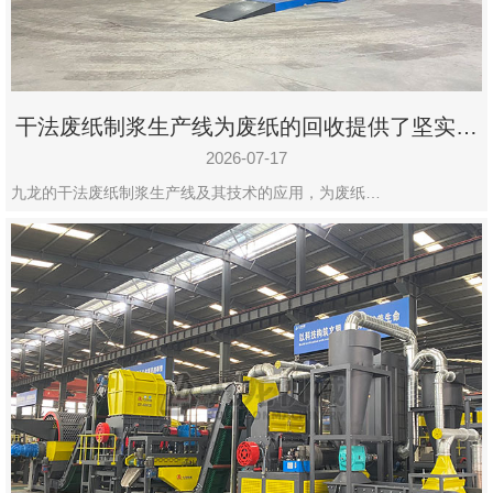
干法废纸制浆生产线为废纸的回收提供了坚实的
保障
2026-07-17
九龙的干法废纸制浆生产线及其技术的应用，为废纸…