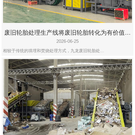
废旧轮胎处理生产线将废旧轮胎转化为有价值的
资源
2026-06-25
相较于传统的填埋和焚烧处理方式，九龙废旧轮胎处…