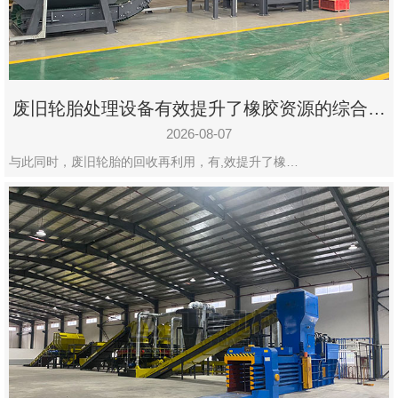
州
市
九
龙
废旧轮胎处理设备有效提升了橡胶资源的综合利
机
用率
械
2026-08-07
设
与此同时，废旧轮胎的回收再利用，有,效提升了橡…
备
有
限
公
司
豫
ICP
备
19020390
号-1