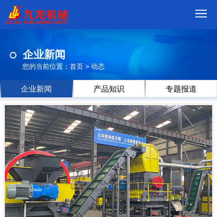
首
企业新闻
页
我
您的当前位置：
首页
>
动态
们
产
企业新闻
产品知识
专题报道
品
视
频
现
场
方
案
动
态
联
系
郑