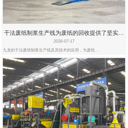
干法废纸制浆生产线为废纸的回收提供了坚实的
保障
2026-07-17
九龙的干法废纸制浆生产线及其技术的应用，为废纸…