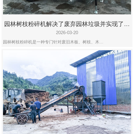
园林树枝粉碎机解决了废弃园林垃圾并实现了再
利用
2026-03-20
园林树枝粉碎机是一种专门针对废旧木板、树枝、木…