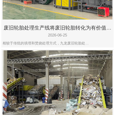
废旧轮胎处理生产线将废旧轮胎转化为有价值的
资源
2026-06-25
相较于传统的填埋和焚烧处理方式，九龙废旧轮胎处…