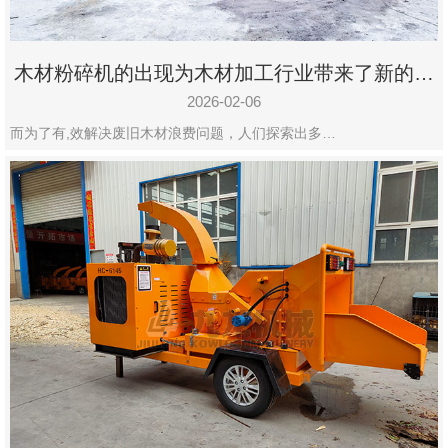
木材粉碎机的出现为木材加工行业带来了新的变
化
2026-02-06
而为了有,效解决废旧木材浪费问题，人们探索出多…