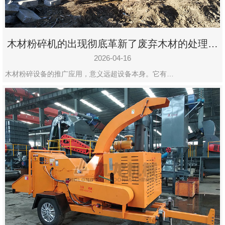
木材粉碎机的出现彻底革新了废弃木材的处理模
式
2026-04-16
木材粉碎设备的推广应用，意义远超设备本身。它有…