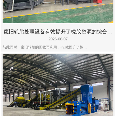
州
市
九
龙
废旧轮胎处理设备有效提升了橡胶资源的综合利
机
用率
械
2026-08-07
设
与此同时，废旧轮胎的回收再利用，有,效提升了橡…
备
有
限
公
司
豫
ICP
备
19020390
号-1