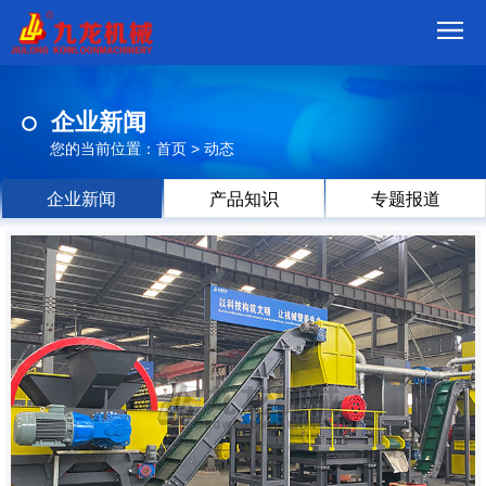
首
企业新闻
页
我
您的当前位置：
首页
>
动态
们
产
企业新闻
产品知识
专题报道
品
视
频
现
场
方
案
动
态
联
系
郑