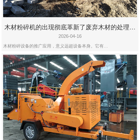
木材粉碎机的出现彻底革新了废弃木材的处理模
式
2026-04-16
木材粉碎设备的推广应用，意义远超设备本身。它有…