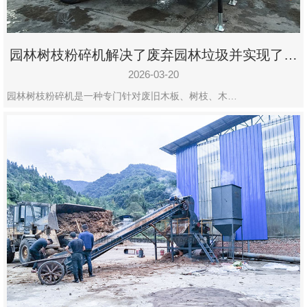
园林树枝粉碎机解决了废弃园林垃圾并实现了再
利用
2026-03-20
园林树枝粉碎机是一种专门针对废旧木板、树枝、木…