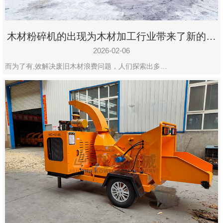
木材粉碎机的出现为木材加工行业带来了新的变
化
2026-02-06
而为了有,效解决废旧木材浪费问题，人们探索出多…