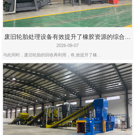
州
市
九
龙
废旧轮胎处理设备有效提升了橡胶资源的综合利
机
用率
械
2026-08-07
设
与此同时，废旧轮胎的回收再利用，有,效提升了橡…
备
有
限
公
司
豫
ICP
备
19020390
号-1