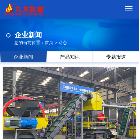
首
企业新闻
页
我
您的当前位置：
首页
>
动态
们
产
企业新闻
产品知识
专题报道
品
视
频
现
场
方
案
动
态
联
系
郑