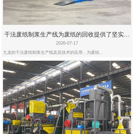
干法废纸制浆生产线为废纸的回收提供了坚实的
保障
2026-07-17
九龙的干法废纸制浆生产线及其技术的应用，为废纸…