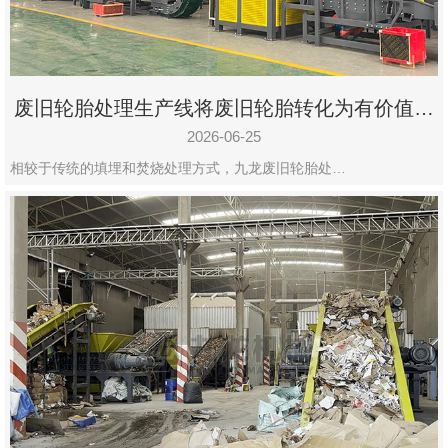
废旧轮胎处理生产线将废旧轮胎转化为有价值的
资源
2026-06-25
相较于传统的填埋和焚烧处理方式，九龙废旧轮胎处…