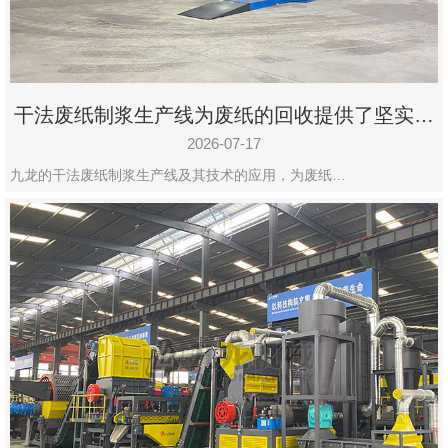
干法废纸制浆生产线为废纸的回收提供了坚实的
保障
2026-07-17
九龙的干法废纸制浆生产线及其技术的应用，为废纸…