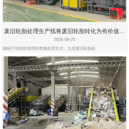
废旧轮胎处理生产线将废旧轮胎转化为有价值的
资源
2026-06-25
相较于传统的填埋和焚烧处理方式，九龙废旧轮胎处…