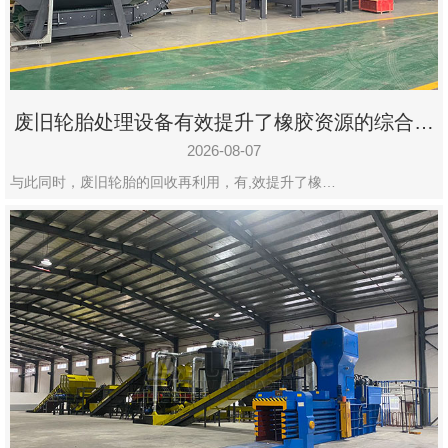
州
市
九
龙
废旧轮胎处理设备有效提升了橡胶资源的综合利
机
用率
械
2026-08-07
设
与此同时，废旧轮胎的回收再利用，有,效提升了橡…
备
有
限
公
司
豫
ICP
备
19020390
号-1