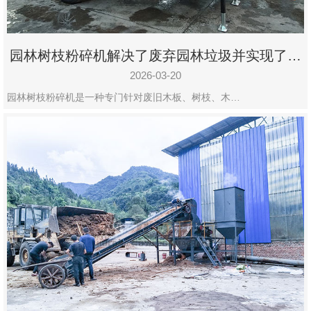
园林树枝粉碎机解决了废弃园林垃圾并实现了再
利用
2026-03-20
园林树枝粉碎机是一种专门针对废旧木板、树枝、木…