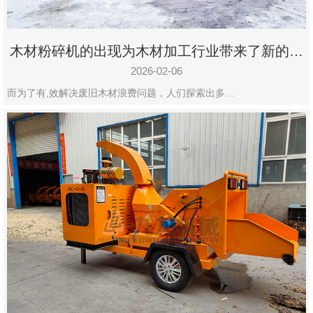
木材粉碎机的出现为木材加工行业带来了新的变
化
2026-02-06
而为了有,效解决废旧木材浪费问题，人们探索出多…