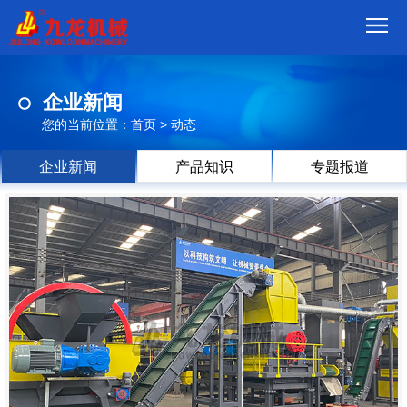
首
企业新闻
页
我
您的当前位置：
首页
>
动态
们
产
企业新闻
产品知识
专题报道
品
视
频
现
场
方
案
动
态
联
系
郑