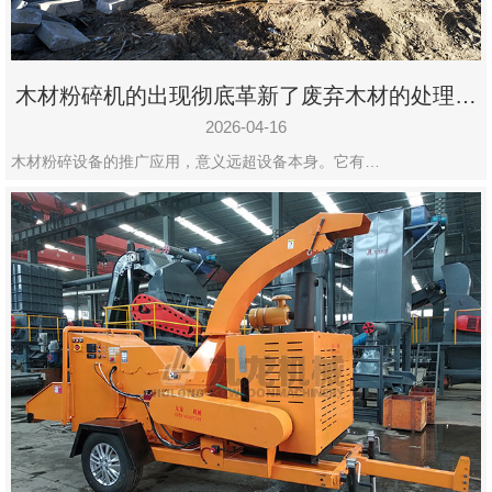
木材粉碎机的出现彻底革新了废弃木材的处理模
式
2026-04-16
木材粉碎设备的推广应用，意义远超设备本身。它有…