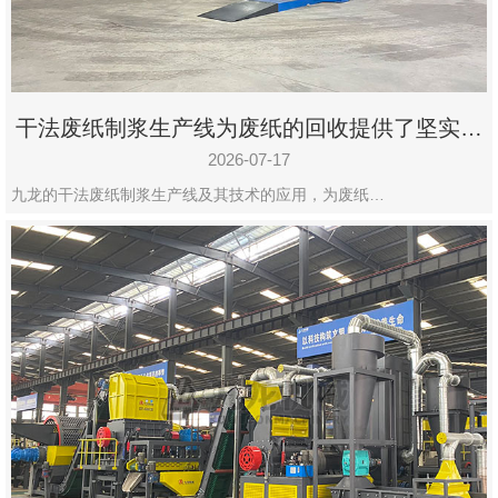
干法废纸制浆生产线为废纸的回收提供了坚实的
保障
2026-07-17
九龙的干法废纸制浆生产线及其技术的应用，为废纸…