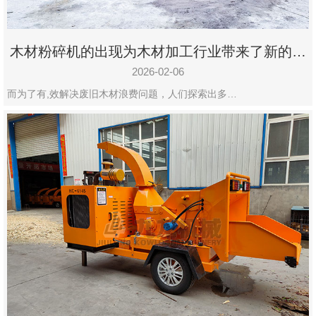
木材粉碎机的出现为木材加工行业带来了新的变
化
2026-02-06
而为了有,效解决废旧木材浪费问题，人们探索出多…