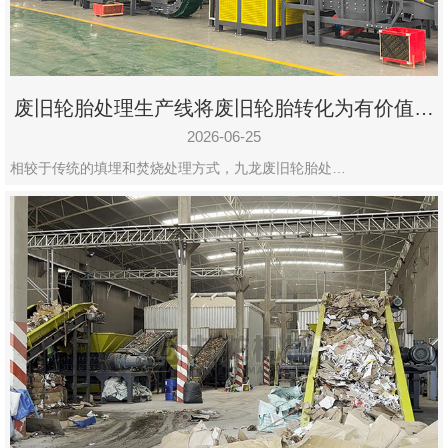
废旧轮胎处理生产线将废旧轮胎转化为有价值的
资源
2026-06-25
相较于传统的填埋和焚烧处理方式，九龙废旧轮胎处…