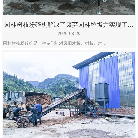
园林树枝粉碎机解决了废弃园林垃圾并实现了再
利用
2026-03-20
园林树枝粉碎机是一种专门针对废旧木板、树枝、木…