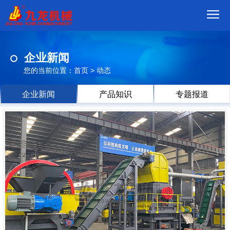
首
企业新闻
页
我
您的当前位置：
首页
>
动态
们
产
企业新闻
产品知识
专题报道
品
视
频
现
场
方
案
动
态
联
系
郑