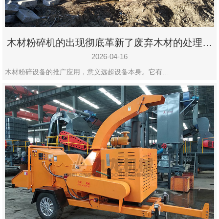
木材粉碎机的出现彻底革新了废弃木材的处理模
式
2026-04-16
木材粉碎设备的推广应用，意义远超设备本身。它有…