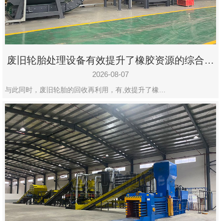
州
市
九
龙
废旧轮胎处理设备有效提升了橡胶资源的综合利
机
用率
械
2026-08-07
设
与此同时，废旧轮胎的回收再利用，有,效提升了橡…
备
有
限
公
司
豫
ICP
备
19020390
号-1