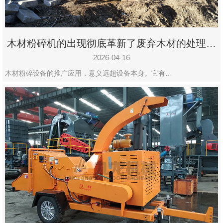
木材粉碎机的出现彻底革新了废弃木材的处理模
式
2026-04-16
木材粉碎设备的推广应用，意义远超设备本身。它有…