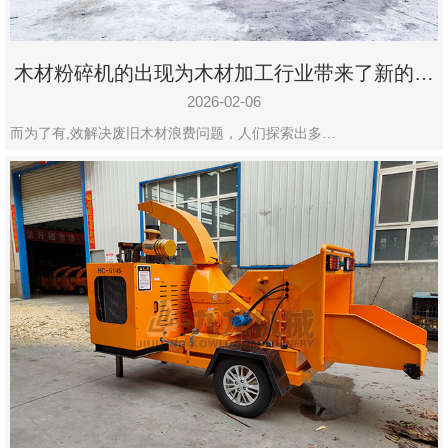
木材粉碎机的出现为木材加工行业带来了新的变
化
2026-02-06
而为了有,效解决废旧木材浪费问题，人们探索出多…