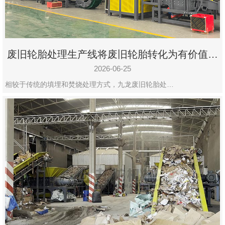
废旧轮胎处理生产线将废旧轮胎转化为有价值的
资源
2026-06-25
相较于传统的填埋和焚烧处理方式，九龙废旧轮胎处…