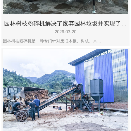
园林树枝粉碎机解决了废弃园林垃圾并实现了再
利用
2026-03-20
园林树枝粉碎机是一种专门针对废旧木板、树枝、木…