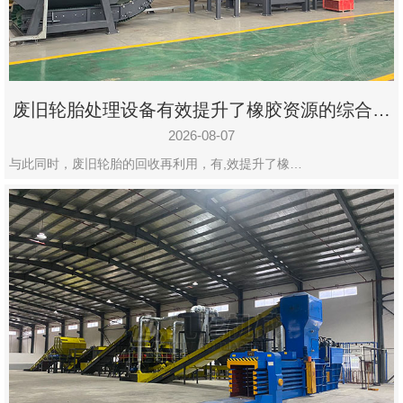
州
市
九
龙
废旧轮胎处理设备有效提升了橡胶资源的综合利
机
用率
械
2026-08-07
设
与此同时，废旧轮胎的回收再利用，有,效提升了橡…
备
有
限
公
司
豫
ICP
备
19020390
号-1