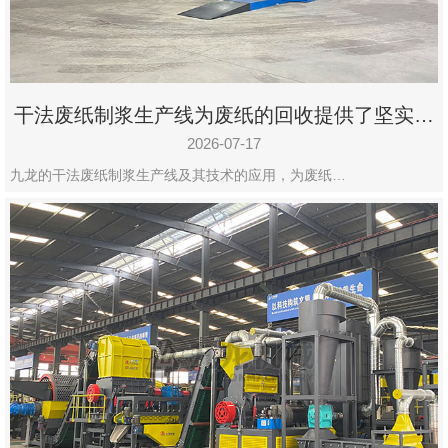
干法废纸制浆生产线为废纸的回收提供了坚实的
保障
2026-07-17
九龙的干法废纸制浆生产线及其技术的应用，为废纸…