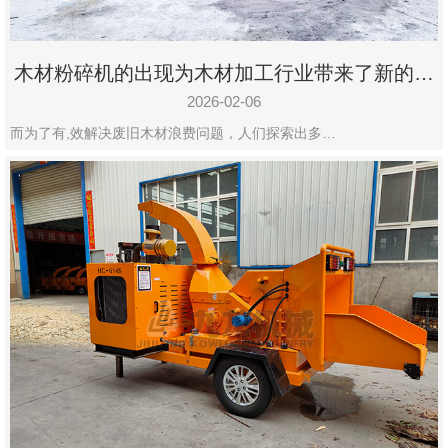
木材粉碎机的出现为木材加工行业带来了新的变
化
2026-02-06
而为了有,效解决废旧木材浪费问题，人们探索出多…