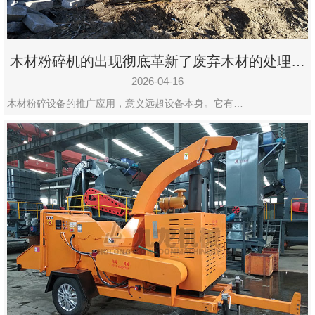
木材粉碎机的出现彻底革新了废弃木材的处理模
式
2026-04-16
木材粉碎设备的推广应用，意义远超设备本身。它有…