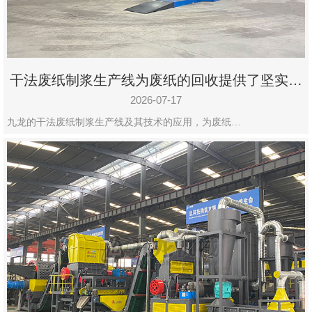
干法废纸制浆生产线为废纸的回收提供了坚实的
保障
2026-07-17
九龙的干法废纸制浆生产线及其技术的应用，为废纸…