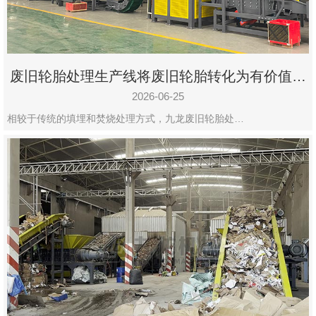
废旧轮胎处理生产线将废旧轮胎转化为有价值的
资源
2026-06-25
相较于传统的填埋和焚烧处理方式，九龙废旧轮胎处…