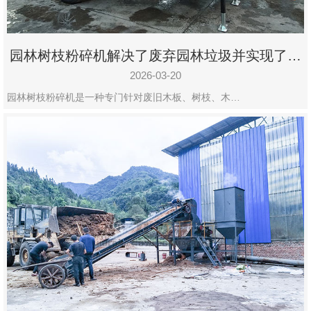
园林树枝粉碎机解决了废弃园林垃圾并实现了再
利用
2026-03-20
园林树枝粉碎机是一种专门针对废旧木板、树枝、木…