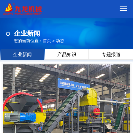
首
企业新闻
页
我
您的当前位置：
首页
>
动态
们
产
企业新闻
产品知识
专题报道
品
视
频
现
场
方
案
动
态
联
系
郑