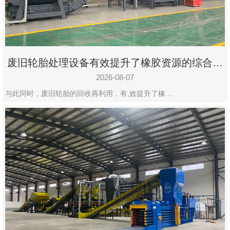
州
市
九
龙
废旧轮胎处理设备有效提升了橡胶资源的综合利
机
用率
械
2026-08-07
设
与此同时，废旧轮胎的回收再利用，有,效提升了橡…
备
有
限
公
司
豫
ICP
备
19020390
号-1