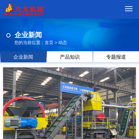
首
企业新闻
页
我
您的当前位置：
首页
>
动态
们
产
企业新闻
产品知识
专题报道
品
视
频
现
场
方
案
动
态
联
系
郑