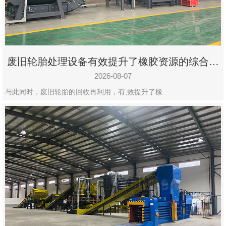
州
市
九
龙
废旧轮胎处理设备有效提升了橡胶资源的综合利
机
用率
械
2026-08-07
设
与此同时，废旧轮胎的回收再利用，有,效提升了橡…
备
有
限
公
司
豫
ICP
备
19020390
号-1