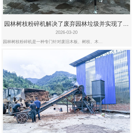
园林树枝粉碎机解决了废弃园林垃圾并实现了再
利用
2026-03-20
园林树枝粉碎机是一种专门针对废旧木板、树枝、木…