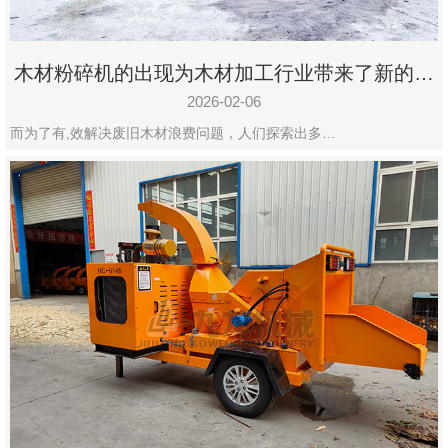
木材粉碎机的出现为木材加工行业带来了新的变
化
2026-02-06
而为了有,效解决废旧木材浪费问题，人们探索出多…