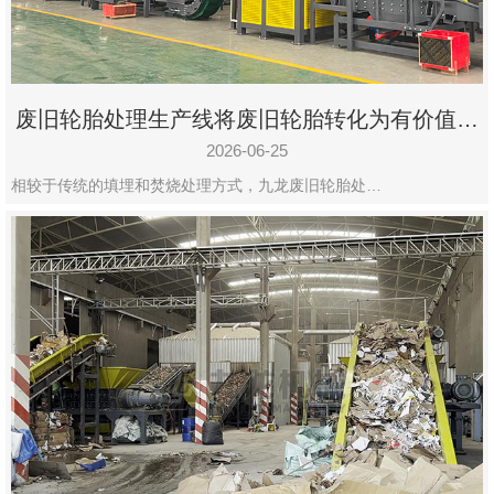
废旧轮胎处理生产线将废旧轮胎转化为有价值的
资源
2026-06-25
相较于传统的填埋和焚烧处理方式，九龙废旧轮胎处…