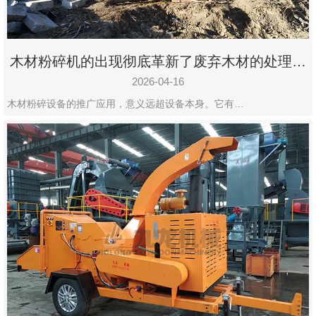
木材粉碎机的出现彻底革新了废弃木材的处理模
式
2026-04-16
木材粉碎设备的推广应用，意义远超设备本身。它有…