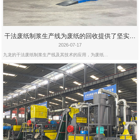
干法废纸制浆生产线为废纸的回收提供了坚实的
保障
2026-07-17
九龙的干法废纸制浆生产线及其技术的应用，为废纸…