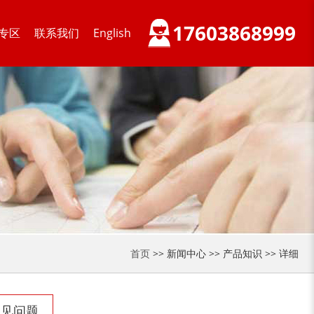
装修垃圾处理设备...
废家电破碎机
17603868999
专区
联系我们
English
小型撕碎机
稻草秸秆撕碎机
稻草揉丝机
易拉罐破碎机
首页
>> 新闻中心 >> 产品知识 >> 详细
常见问题