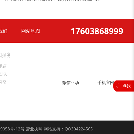
锯末粉碎机
大件垃圾处理设备...
17603868999
我们
网站地图
术服务
承诺
团队
网络
微信互动
手机官网
点我
19958号-12
号
营业执照
网站支持：QQ304224565