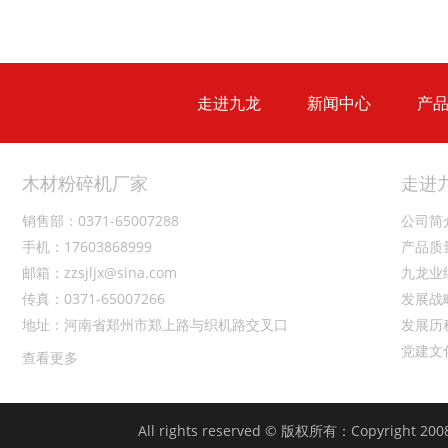
生活垃圾破碎机
大型树枝粉碎机
走进九龙
新闻中心
产
木材粉碎机厂家
走进
销售部：0371-65007288
公司简
手机：17603868999
产品质
邮箱：zzsjljx@sina.com
九龙业
传真：0371-65007266
发展战
地址：河南省郑州市郑上路与织机路交叉口
发展历
党建文
查看更多
All rights reserved © 版权所有：Copyright