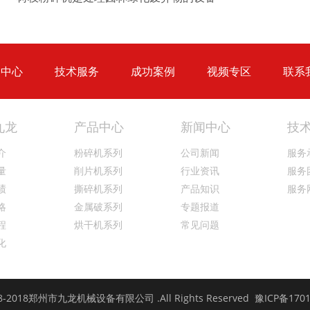
大型秸秆粉碎机
废旧轮胎胶粉设备...
品中心
技术服务
成功案例
视频专区
联系
九龙
产品中心
新闻中心
技
介
粉碎机系列
公司新闻
服务
量
削片机系列
行业资讯
服务
绩
撕碎机系列
产品知识
服务
略
金属破系列
专题报道
程
烘干机系列
常见问题
化
 2008-2018郑州市九龙机械设备有限公司 .All Rights Reserved 豫ICP备
170