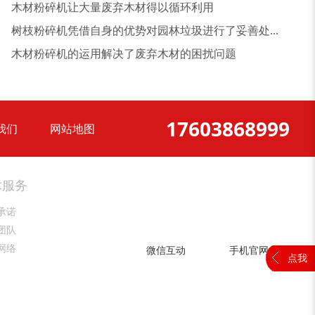
木材粉碎机让大量废弃木材得以循环利用
树枝粉碎机凭借自身的优势对园林垃圾进行了妥善处...
大型稻草捆撕碎机...
金属撕碎机
木材粉碎机的运用解决了废弃木材的困扰问题
17603868999
我们
网站地图
锯末粉碎机
大件垃圾处理设备...
术服务
承诺
团队
网络
微信互动
手机官网
点我