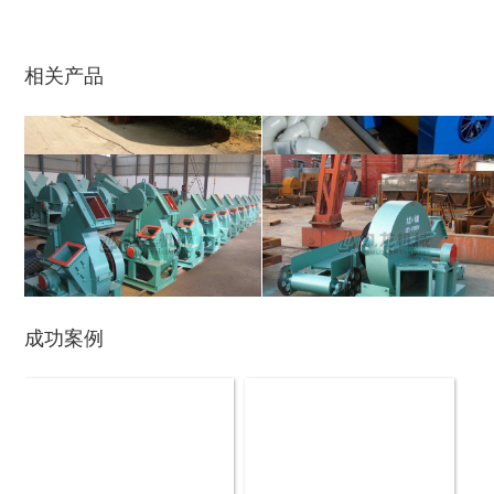
鼓式削片机
稻草粉碎机
相关产品
玉米芯烘干机
牧草烘干机
成功案例
盘式削片机
全自动削片机