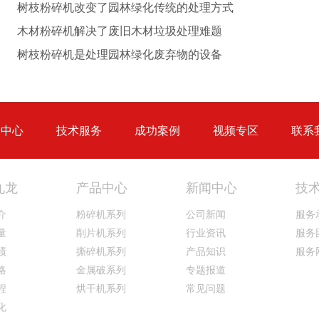
树枝粉碎机改变了园林绿化传统的处理方式
木材粉碎机解决了废旧木材垃圾处理难题
圆盘破碎机
综合破碎机
树枝粉碎机是处理园林绿化废弃物的设备
品中心
技术服务
成功案例
视频专区
联系
大型秸秆粉碎机
废旧轮胎胶粉设备...
九龙
产品中心
新闻中心
技
介
粉碎机系列
公司新闻
服务
量
削片机系列
行业资讯
服务
绩
撕碎机系列
产品知识
服务
略
金属破系列
专题报道
程
烘干机系列
常见问题
化