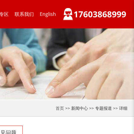
17603868999
专区
联系我们
English
木材削片机
金属破碎机
装修垃圾处理设备...
废家电破碎机
首页
>> 新闻中心 >> 专题报道 >> 详细
小型撕碎机
稻草秸秆撕碎机
常见问题