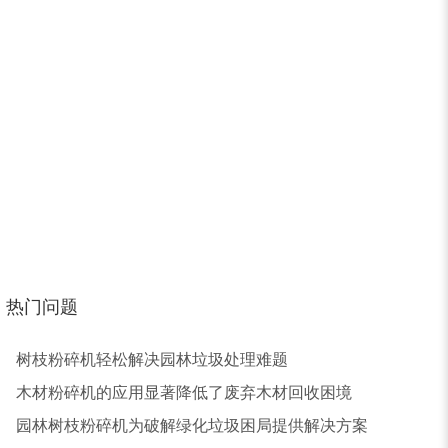
锯末烘干机
秸秆烘干机
树皮烘干机
除尘器
热门问题
树枝粉碎机轻松解决园林垃圾处理难题
木材粉碎机的应用显著降低了废弃木材回收困境
园林树枝粉碎机为破解绿化垃圾困局提供解决方案