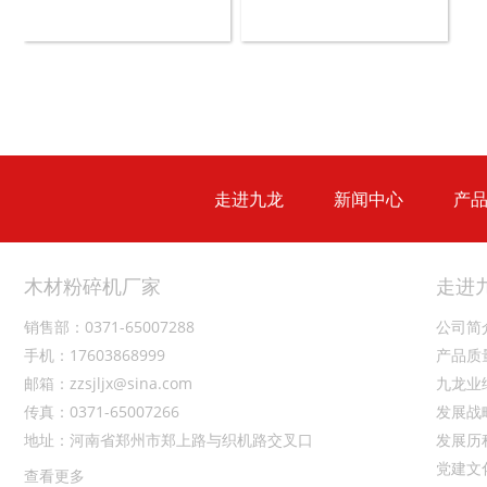
木材切片机
大型木材粉碎机
走进九龙
新闻中心
产
生活垃圾破碎机
大型树枝粉碎机
木材粉碎机厂家
走进
销售部：0371-65007288
公司简
手机：17603868999
产品质
邮箱：zzsjljx@sina.com
九龙业
传真：0371-65007266
发展战
地址：河南省郑州市郑上路与织机路交叉口
发展历
党建文
查看更多