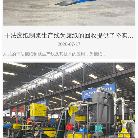
干法废纸制浆生产线为废纸的回收提供了坚实的
保障
2026-07-17
九龙的干法废纸制浆生产线及其技术的应用，为废纸…