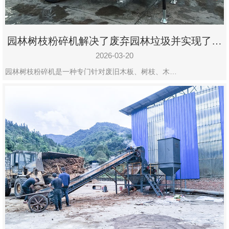
园林树枝粉碎机解决了废弃园林垃圾并实现了再
利用
2026-03-20
园林树枝粉碎机是一种专门针对废旧木板、树枝、木…