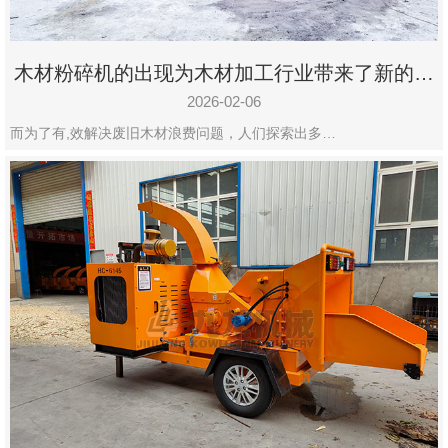
木材粉碎机的出现为木材加工行业带来了新的变
化
2026-02-06
而为了有,效解决废旧木材浪费问题，人们探索出多…