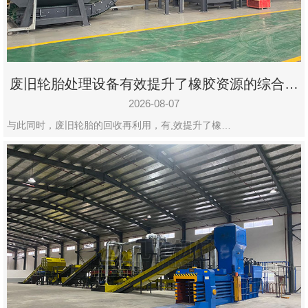
州
市
九
龙
废旧轮胎处理设备有效提升了橡胶资源的综合利
机
用率
械
2026-08-07
设
与此同时，废旧轮胎的回收再利用，有,效提升了橡…
备
有
限
公
司
豫
ICP
备
19020390
号-1