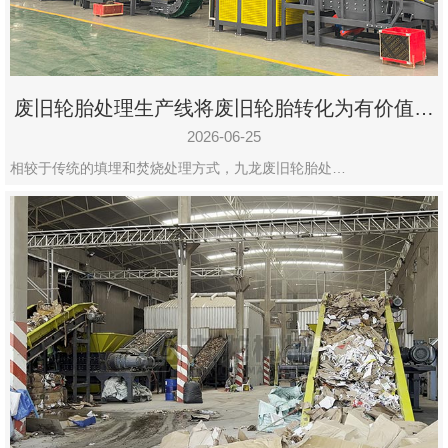
废旧轮胎处理生产线将废旧轮胎转化为有价值的
资源
2026-06-25
相较于传统的填埋和焚烧处理方式，九龙废旧轮胎处…