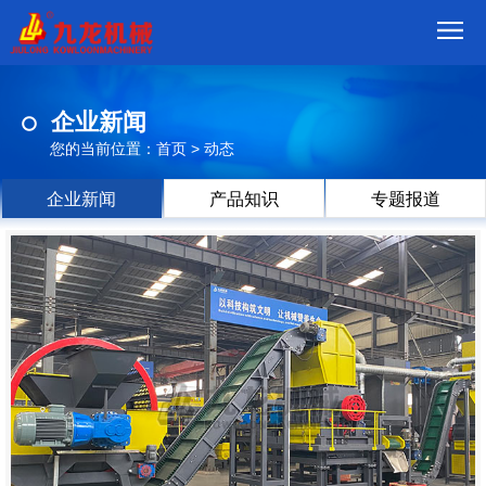
首
企业新闻
页
我
您的当前位置：
首页
>
动态
们
产
企业新闻
产品知识
专题报道
品
视
频
现
场
方
案
动
态
联
系
郑