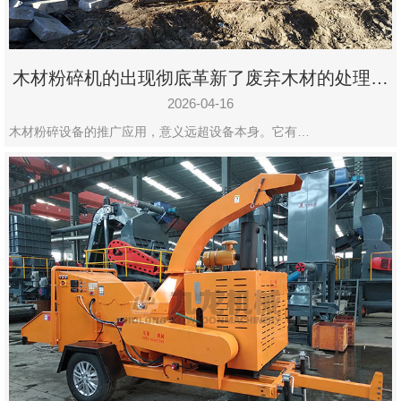
木材粉碎机的出现彻底革新了废弃木材的处理模
式
2026-04-16
木材粉碎设备的推广应用，意义远超设备本身。它有…