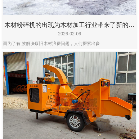
木材粉碎机的出现为木材加工行业带来了新的变
化
2026-02-06
而为了有,效解决废旧木材浪费问题，人们探索出多…