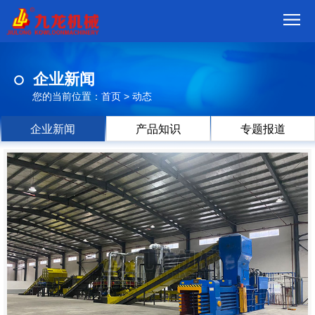
首
企业新闻
页
我
您的当前位置：
首页
>
动态
们
产
企业新闻
产品知识
专题报道
品
视
频
现
场
方
案
动
态
联
系
郑