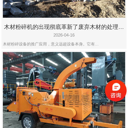
木材粉碎机的出现彻底革新了废弃木材的处理模
式
2026-04-16
木材粉碎设备的推广应用，意义远超设备本身。它有…