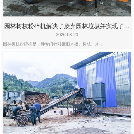
园林树枝粉碎机解决了废弃园林垃圾并实现了再
利用
2026-03-20
园林树枝粉碎机是一种专门针对废旧木板、树枝、木…