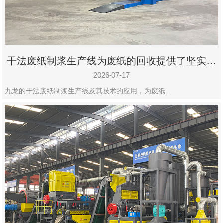
州
市
九
龙
干法废纸制浆生产线为废纸的回收提供了坚实的
机
保障
械
2026-07-17
设
九龙的干法废纸制浆生产线及其技术的应用，为废纸…
备
有
限
公
司
豫
ICP
备
19020390
号-1