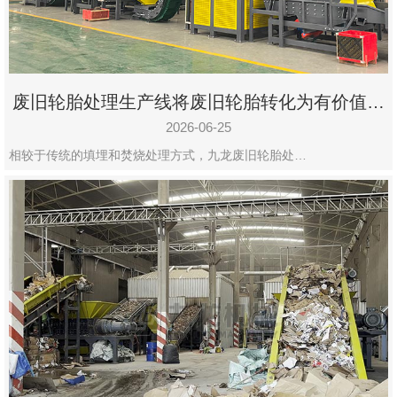
废旧轮胎处理生产线将废旧轮胎转化为有价值的
资源
2026-06-25
相较于传统的填埋和焚烧处理方式，九龙废旧轮胎处…