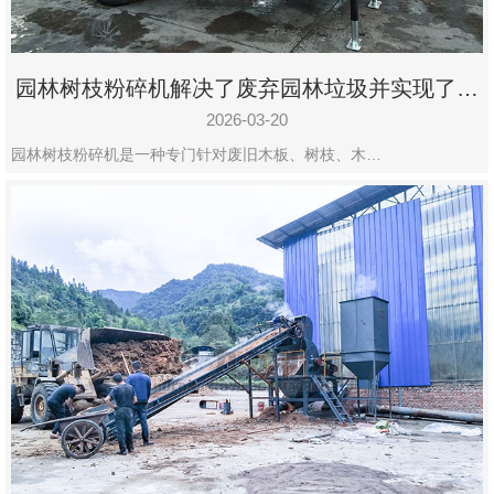
园林树枝粉碎机解决了废弃园林垃圾并实现了再
利用
2026-03-20
园林树枝粉碎机是一种专门针对废旧木板、树枝、木…