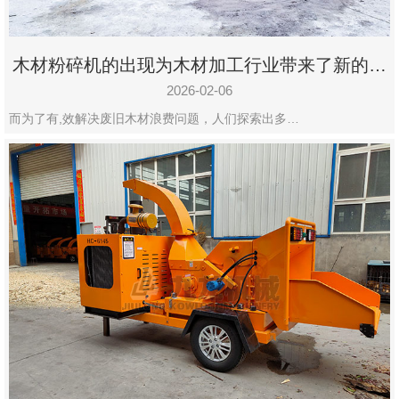
木材粉碎机的出现为木材加工行业带来了新的变
化
2026-02-06
而为了有,效解决废旧木材浪费问题，人们探索出多…