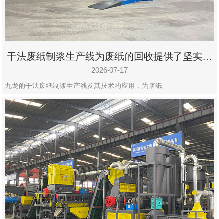
干法废纸制浆生产线为废纸的回收提供了坚实的
保障
2026-07-17
九龙的干法废纸制浆生产线及其技术的应用，为废纸…