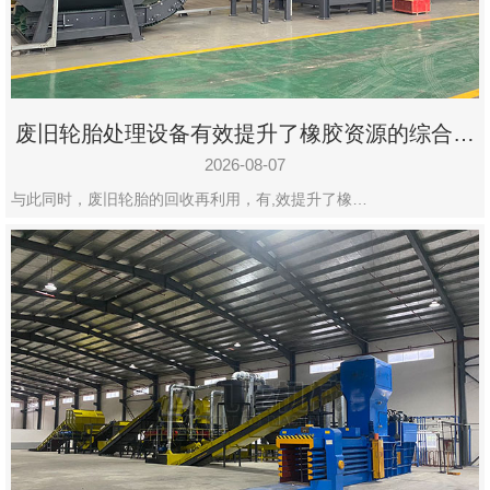
州
市
九
龙
废旧轮胎处理设备有效提升了橡胶资源的综合利
机
用率
械
2026-08-07
设
与此同时，废旧轮胎的回收再利用，有,效提升了橡…
备
有
限
公
司
豫
ICP
备
19020390
号-1