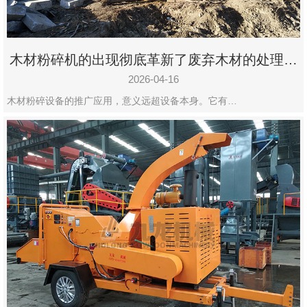
木材粉碎机的出现彻底革新了废弃木材的处理模
式
2026-04-16
木材粉碎设备的推广应用，意义远超设备本身。它有…