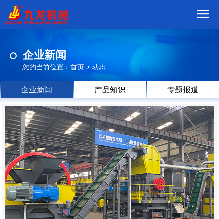
首
企业新闻
页
我
您的当前位置：
首页
>
动态
们
产
企业新闻
产品知识
专题报道
品
视
频
现
场
方
案
动
态
联
系
郑