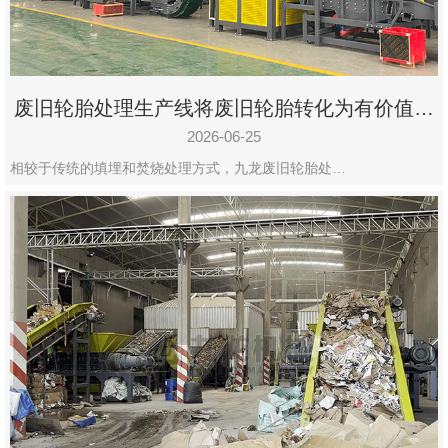
废旧轮胎处理生产线将废旧轮胎转化为有价值的
资源
2026-06-25
相较于传统的填埋和焚烧处理方式，九龙废旧轮胎处…