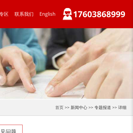
17603868999
专区
联系我们
English
装修垃圾处理设备...
废家电破碎机
小型撕碎机
稻草秸秆撕碎机
首页
>> 新闻中心 >> 专题报道 >> 详细
稻草揉丝机
易拉罐破碎机
常见问题