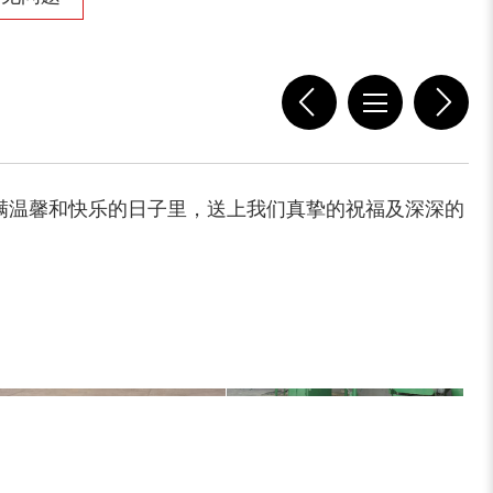
木屑粉碎机
水滴式粉碎机
满温馨和快乐的日子里，送上我们真挚的祝福及深深的
锯末烘干机
秸秆烘干机
树皮烘干机
除尘器