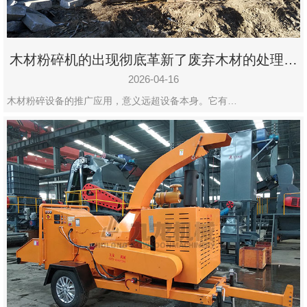
木材粉碎机的出现彻底革新了废弃木材的处理模
式
2026-04-16
木材粉碎设备的推广应用，意义远超设备本身。它有…