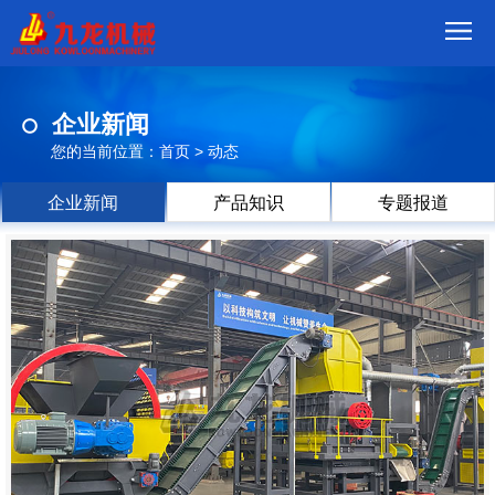
首
企业新闻
页
我
您的当前位置：
首页
>
动态
们
产
企业新闻
产品知识
专题报道
品
视
频
现
场
方
案
动
态
联
系
郑