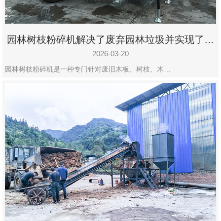
园林树枝粉碎机解决了废弃园林垃圾并实现了再
利用
2026-03-20
园林树枝粉碎机是一种专门针对废旧木板、树枝、木…