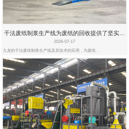
干法废纸制浆生产线为废纸的回收提供了坚实的
保障
2026-07-17
九龙的干法废纸制浆生产线及其技术的应用，为废纸…