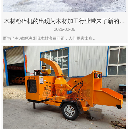
木材粉碎机的出现为木材加工行业带来了新的变
化
2026-02-06
而为了有,效解决废旧木材浪费问题，人们探索出多…