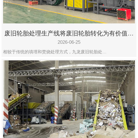
废旧轮胎处理生产线将废旧轮胎转化为有价值的
资源
2026-06-25
相较于传统的填埋和焚烧处理方式，九龙废旧轮胎处…