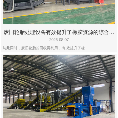
州
市
九
龙
废旧轮胎处理设备有效提升了橡胶资源的综合利
机
用率
械
2026-08-07
设
与此同时，废旧轮胎的回收再利用，有,效提升了橡…
备
有
限
公
司
豫
ICP
备
19020390
号-1